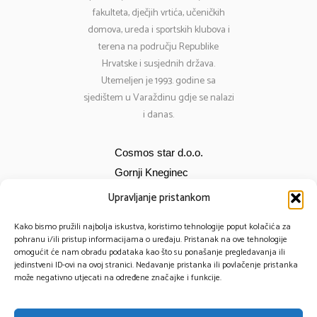
fakulteta, dječjih vrtića, učeničkih
domova, ureda i sportskih klubova i
terena na području Republike
Hrvatske i susjednih država.
Utemeljen je 1993. godine sa
sjedištem u Varaždinu gdje se nalazi
i danas.
Cosmos star d.o.o.
Gornji Kneginec
Bana Jelačića 12
Upravljanje pristankom
E-mail:
cosmos@cosmos-star.hr
Kako bismo pružili najbolja iskustva, koristimo tehnologije poput kolačića za
Tel: 098 284 634
pohranu i/ili pristup informacijama o uređaju. Pristanak na ove tehnologije
omogućit će nam obradu podataka kao što su ponašanje pregledavanja ili
091 430 1093
jedinstveni ID-ovi na ovoj stranici. Nedavanje pristanka ili povlačenje pristanka
može negativno utjecati na određene značajke i funkcije.