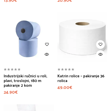
13.90
€
20.90
€
Industrijski ručnici u roli,
Katrin rolice – pakiranje 36
plavi, troslojni, 180 m
rolica
pakiranje 2 kom
49.00
€
24.90
€