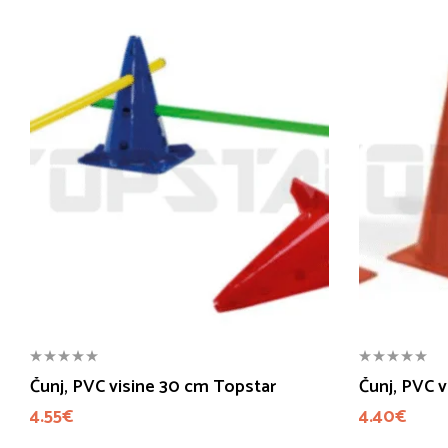
Čunj, PVC visine 30 cm Topstar
Čunj, PVC 
4.55
€
4.40
€