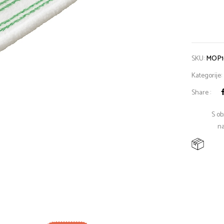
SKU:
MOP1
Kategorije:
Share :
S ob
na