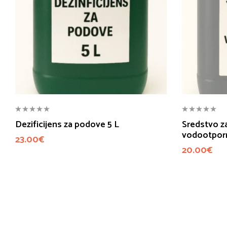
Dezificijens za podove 5 L
Sredstvo za
vodootporn
23.00
€
20.00
€