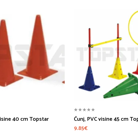
visine 40 cm Topstar
Čunj, PVC visine 45 cm To
9.85
€