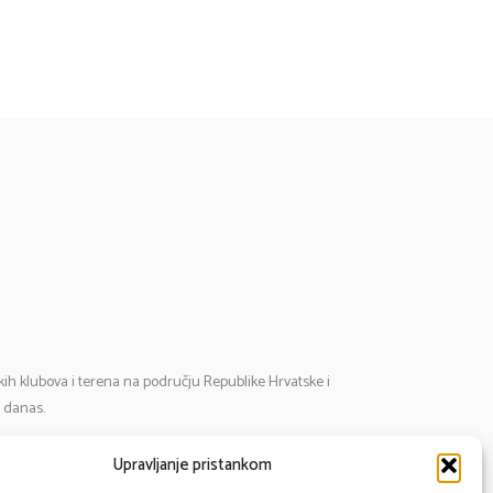
tskih klubova i terena na području Republike Hrvatske i
i danas.
Upravljanje pristankom
mail:
cosmos@cosmos-star.hr