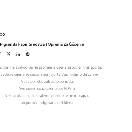
00
Higijenski Papir
,
Sredstva I Oprema Za Čišćenje
zirom na svakodnevne promjene cijena sirovina i transporta,
vedene cijene se često mijenjaju, te Vas molimo da za sve
Vaše potrebe zatražite ponudu.
Sve cijene su izražene bez PDV-a.
Slike artikala su ilustrativne prirode te ne moraju u
potpunosti odgovarati artiklima.