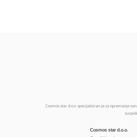
Cosmos
star d.o.o. specijaliziran je za opremanje osn
susjedn
Cosmos star d.o.o.