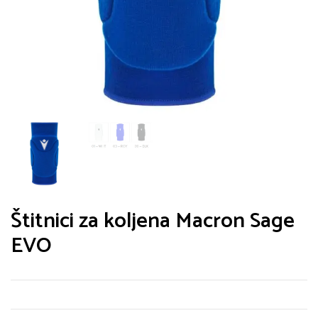
Spremi moje ime, e-poštu i web-stranicu u ovom
internet pregledniku za sljedeći put kada budem
komentirao.
Štitnici za koljena Macron Sage
EVO