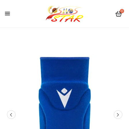
0
Be The First To Review “Štitnici Za
Koljena Macron Sage EVO”
Vaša adresa e-pošte neće biti objavljena.
Obavezna
polja su označena sa
* (obavezno)
Vaša ocjena