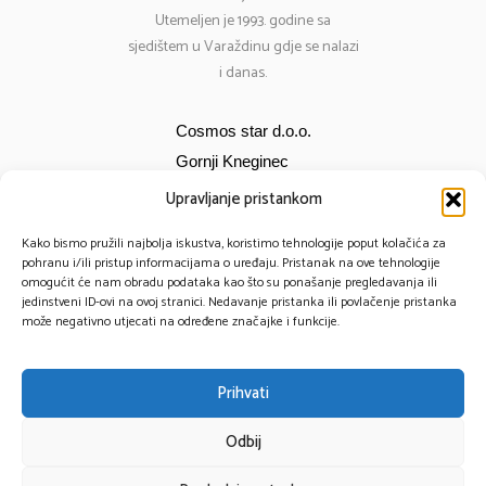
Utemeljen je 1993. godine sa
sjedištem u Varaždinu gdje se nalazi
i danas.
Cosmos star d.o.o.
Gornji Kneginec
Bana Jelačića 12
Upravljanje pristankom
E-mail:
cosmos@cosmos-star.hr
Kako bismo pružili najbolja iskustva, koristimo tehnologije poput kolačića za
Tel: 098 284 634
pohranu i/ili pristup informacijama o uređaju. Pristanak na ove tehnologije
omogućit će nam obradu podataka kao što su ponašanje pregledavanja ili
091 430 1093
jedinstveni ID-ovi na ovoj stranici. Nedavanje pristanka ili povlačenje pristanka
može negativno utjecati na određene značajke i funkcije.
Prihvati
© 2025 – Cosmos Star All Rights Reserved.
Odbij
Powered by TomTech