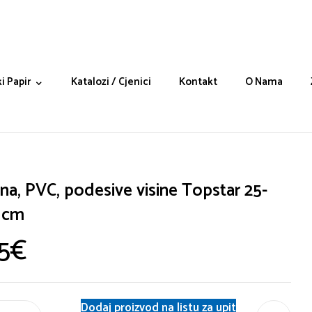
i Papir
Katalozi / Cjenici
Kontakt
O Nama
na, PVC, podesive visine Topstar 25-
 cm
5
€
Dodaj proizvod na listu za upit