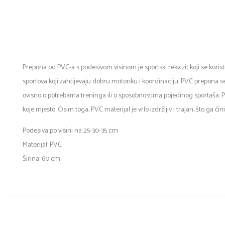
Prepona od PVC-a s podesivom visinom je sportski rekvizit koji se korist
sportova koji zahtijevaju dobru motoriku i koordinaciju. PVC prepona se
ovisno o potrebama treninga ili o sposobnostima pojedinog sportaša. Pr
koje mjesto. Osim toga, PVC materijal je vrlo izdržljiv i trajan, što ga 
Podesiva po visini na 25-30-35 cm
Materijal: PVC
Širina: 60 cm