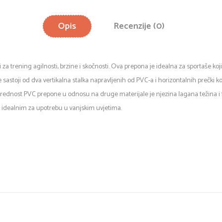
Opis
Recenzije (0)
i za trening agilnosti, brzine i skočnosti. Ova prepona je idealna za sportaše k
 sastoji od dva vertikalna stalka napravljenih od PVC-a i horizontalnih prečki 
ednost PVC prepone u odnosu na druge materijale je njezina lagana težina i fle
čini idealnim za upotrebu u vanjskim uvjetima.