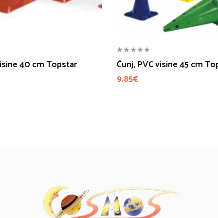
visine 40 cm Topstar
Čunj, PVC visine 45 cm To
9.85
€