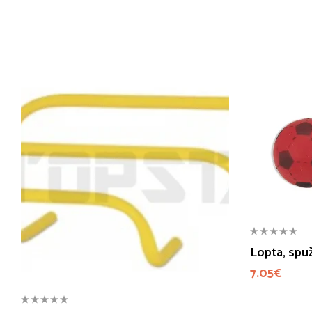
Lopta, spu
7.05
€