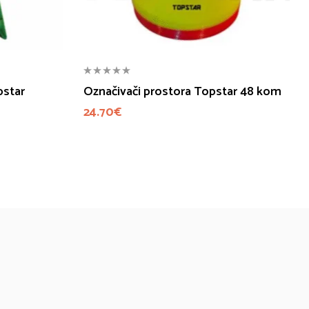
pstar
Označivači prostora Topstar 48 kom
24.70
€