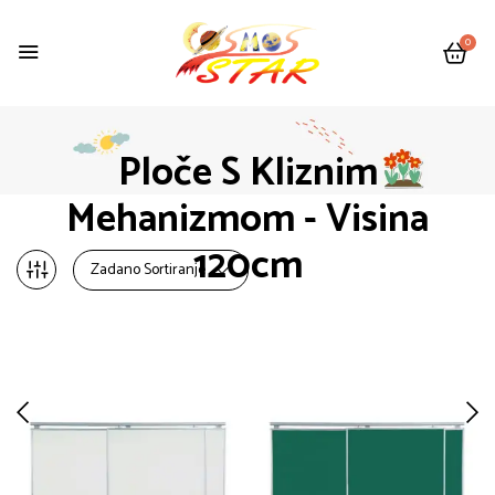
0
Ploče S Kliznim
Mehanizmom - Visina
120cm
Zadano Sortiranje