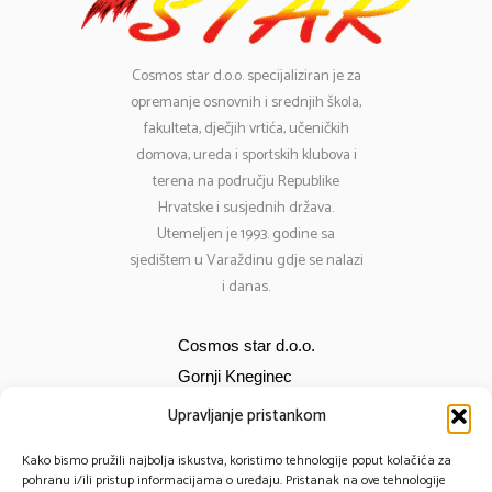
Cosmos
star d.o.o. specijaliziran je za
opremanje osnovnih i srednjih škola,
fakulteta, dječjih vrtića, učeničkih
domova, ureda i sportskih klubova i
terena na području Republike
Hrvatske i susjednih država.
Utemeljen je 1993. godine sa
sjedištem u Varaždinu gdje se nalazi
i danas.
Cosmos star d.o.o.
Gornji Kneginec
Bana Jelačića 12
Upravljanje pristankom
E-mail:
cosmos@cosmos-star.hr
Kako bismo pružili najbolja iskustva, koristimo tehnologije poput kolačića za
Tel: 098 284 634
pohranu i/ili pristup informacijama o uređaju. Pristanak na ove tehnologije