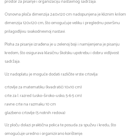
prostor za pisanje i organizaciju nastavnog sadržaja.
Osnovna ploča dimenzija 240×120 cm nadopunjena je kliznim krilom
dimenzija 120×120 cm, što omogućuje veliku i preglednu površinu
prilagodljivu svakodnevnoj nastavi.
Ploha za pisanje izrađena je u zelenoj boji i namijenjena je pisanju
kredom, što osigurava klasičnu školsku upotrebu i dobru vidljivost
sadržaja.
Uz nadoplatu je moguće dodati različite vrste crtovlja:
crtovlje za matematiku (kvadratići 10×10 cm)
crte za I. razred (usko–široko–usko; 5-6-5 cm)
ravne crte na razmaku 10 cm
glazbeno crtovlje (5 notnih redova)
Uz ploču dolazi praktična polica te posuda za spužvu i kredu, što
omogućuje uredno i organizirano korištenje.