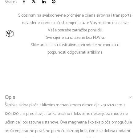
Share :
S obzirom na svakodnevne promjene cijena sirovina i transporta,
navedene cijene se često mijenjaju, te Vas molimo da za sve
Vaše potrebe zatražite ponudu.
Sve cijene su izražene bez PDV-a.
Slike artikala su ilustrativne prirode te ne moraju u
potpunosti odgovarati artiklima.
Opis
Školska zidna ploča s kliznim mehanizmom dimenzija 240×120 cm +
120×120 cm predstavlja funkcionalno i fleksibilno rješenje za moderne
učionice i obrazovne ustanove. Ova magnetna školska ploča omogućuje
proširenje radne površine pomoću kliznog krila, čime se dobiva dodatni