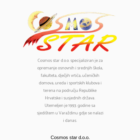
Cosmos
star d.o.o. specijaliziran je za
opremanje osnovnih i srednjih škola,
fakulteta, dječjih vrtića, učeničkih
domova, ureda i sportskih klubova i
terena na području Republike
Hrvatske i susjednih država.
Utemeljen je 1993. godine sa
sjedištem u Varaždinu gdje se nalazi
i danas.
Cosmos star d.o.o.