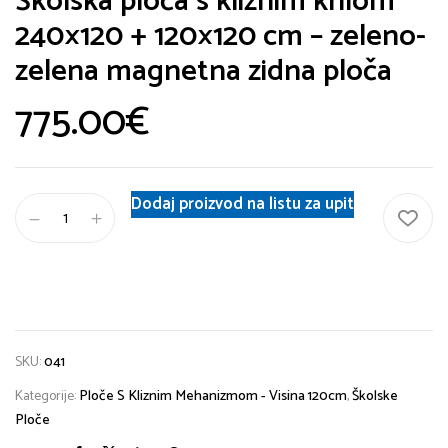
Školska ploča s kliznim krilom
240×120 + 120×120 cm – zeleno-
zelena magnetna zidna ploča
775.00
€
Dodaj proizvod na listu za upit
SKU:
041
Kategorije:
Ploče S Kliznim Mehanizmom - Visina 120cm
,
Školske
Ploče