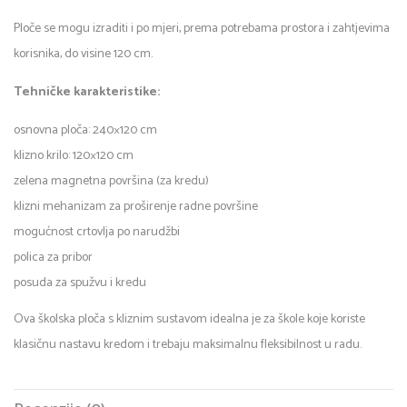
Ploče se mogu izraditi i po mjeri, prema potrebama prostora i zahtjevima
korisnika, do visine 120 cm.
Tehničke karakteristike:
osnovna ploča: 240×120 cm
klizno krilo: 120×120 cm
zelena magnetna površina (za kredu)
klizni mehanizam za proširenje radne površine
mogućnost crtovlja po narudžbi
polica za pribor
posuda za spužvu i kredu
Ova školska ploča s kliznim sustavom idealna je za škole koje koriste
klasičnu nastavu kredom i trebaju maksimalnu fleksibilnost u radu.