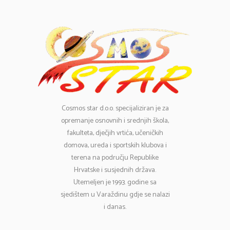
Cosmos
star d.o.o. specijaliziran je za
opremanje osnovnih i srednjih škola,
fakulteta, dječjih vrtića, učeničkih
domova, ureda i sportskih klubova i
terena na području Republike
Hrvatske i susjednih država.
Utemeljen je 1993. godine sa
sjedištem u Varaždinu gdje se nalazi
i danas.