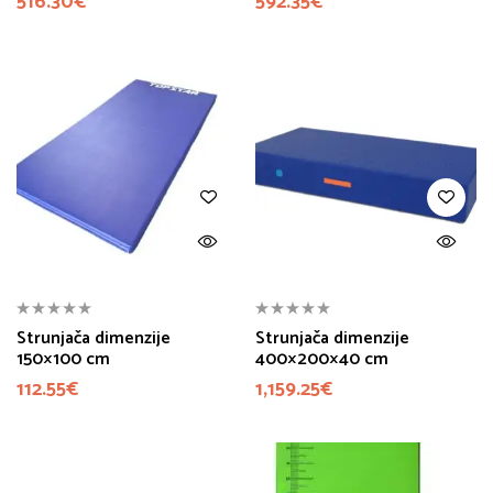
516.30
€
592.35
€
Strunjača dimenzije
Strunjača dimenzije
150×100 cm
400×200×40 cm
112.55
€
1,159.25
€