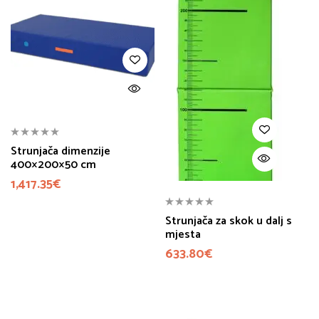
Strunjača dimenzije
400×200×50 cm
1,417.35
€
Strunjača za skok u dalj s
mjesta
633.80
€