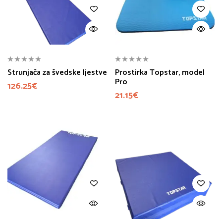
Strunjača za švedske ljestve
Prostirka Topstar, model
Pro
126.25
€
21.15
€