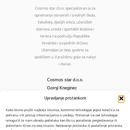
Cosmos
star d.o.o. specijaliziran je za
opremanje osnovnih i srednjih škola,
fakulteta, dječjih vrtića, učeničkih
domova, ureda i sportskih klubova i
terena na području Republike
Hrvatske i susjednih država.
Utemeljen je 1993. godine sa
sjedištem u Varaždinu gdje se nalazi
i danas.
Cosmos star d.o.o.
Gornji Kneginec
Bana Jelačića 12
Upravljanje pristankom
E-mail:
cosmos@cosmos-star.hr
Kako bismo pružili najbolja iskustva, koristimo tehnologije poput kolačića za
Tel: 098 284 634
pohranu i/ili pristup informacijama o uređaju. Pristanak na ove tehnologije
omogućit će nam obradu podataka kao što su ponašanje pregledavanja ili
091 430 1093
jedinstveni ID-ovi na ovoj stranici. Nedavanje pristanka ili povlačenje pristanka