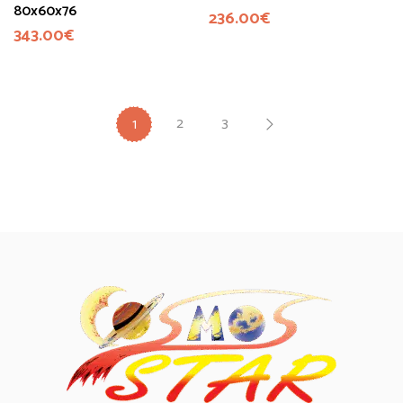
80x60x76
236.00
€
343.00
€
2
3
1