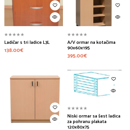
Ladičar s tri ladice L3L
A/V ormar na kotačima
90x60x195
138.00
€
395.00
€
Niski ormar sa šest ladica
za pohranu plakata
120x80x75