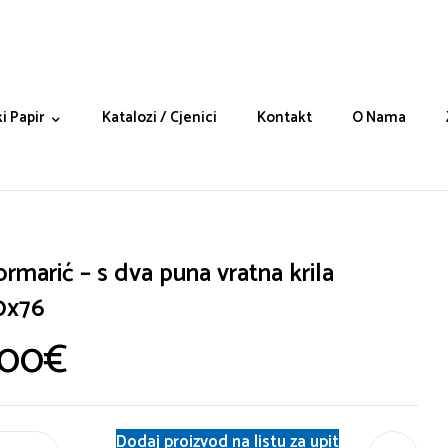
i Papir
Katalozi / Cjenici
Kontakt
O Nama
ormarić – s dva puna vratna krila
0x76
.00
€
Dodaj proizvod na listu za upit