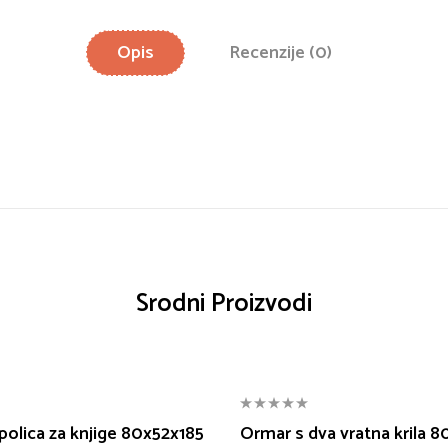
Opis
Recenzije (0)
Srodni Proizvodi
polica za knjige 80x52x185
Ormar s dva vratna krila 