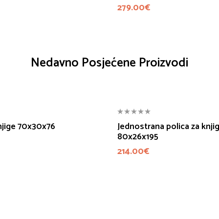
279.00
€
Nedavno Posjećene Proizvodi
njige 70x30x76
Jednostrana polica za knji
80x26x195
214.00
€