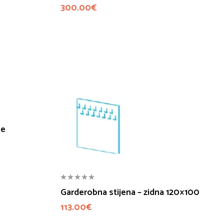
300.00
€
ge
Garderobna stijena – zidna 120×100
113.00
€