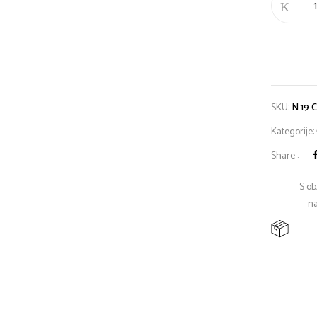
SKU:
N 19 
Kategorije:
Share :
S ob
na