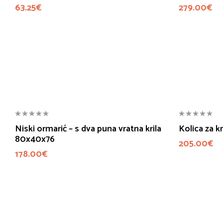
63.25
€
279.00
€
Niski ormarić – s dva puna vratna krila
Kolica za k
80x40x76
205.00
€
178.00
€