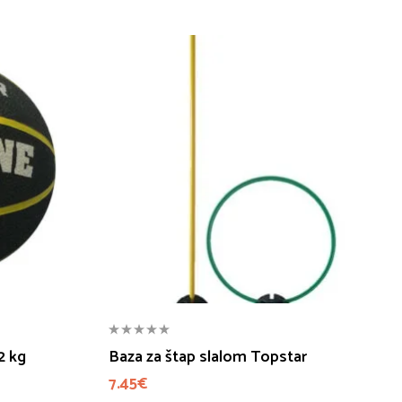
2 kg
Baza za štap slalom Topstar
7.45
€