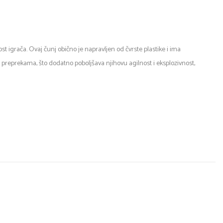
ost igrača. Ovaj čunj obično je napravljen od čvrste plastike i ima
m preprekama, što dodatno poboljšava njihovu agilnost i eksplozivnost,