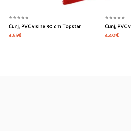
Čunj, PVC visine 30 cm Topstar
Čunj, PVC 
4.55
€
4.40
€