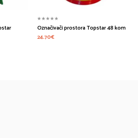
pstar
Označivači prostora Topstar 48 kom
24.70
€