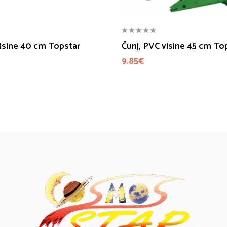
visine 40 cm Topstar
Čunj, PVC visine 45 cm To
9.85
€