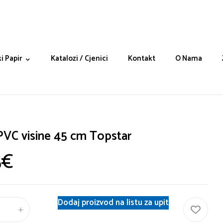
i Papir
Katalozi / Cjenici
Kontakt
O Nama
 PVC visine 45 cm Topstar
5
€
Dodaj proizvod na listu za upit