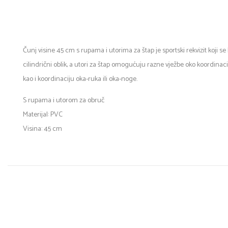
Čunj visine 45 cm s rupama i utorima za štap je sportski rekvizit koji se 
cilindrični oblik, a utori za štap omogućuju razne vježbe oko koordinac
kao i koordinaciju oka-ruka ili oka-noge.
S rupama i utorom za obruč
Materijal: PVC
Visina: 45 cm