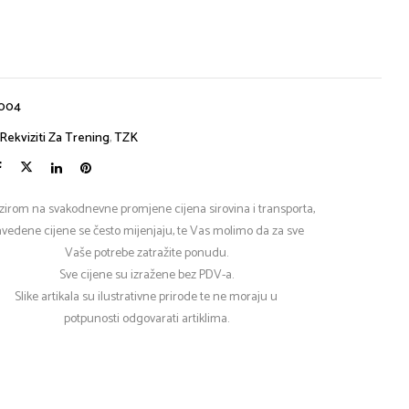
004
Rekviziti Za Trening
,
TZK
zirom na svakodnevne promjene cijena sirovina i transporta,
vedene cijene se često mijenjaju, te Vas molimo da za sve
Vaše potrebe zatražite ponudu.
Sve cijene su izražene bez PDV-a.
Slike artikala su ilustrativne prirode te ne moraju u
potpunosti odgovarati artiklima.