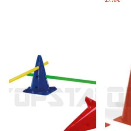
27.75
€