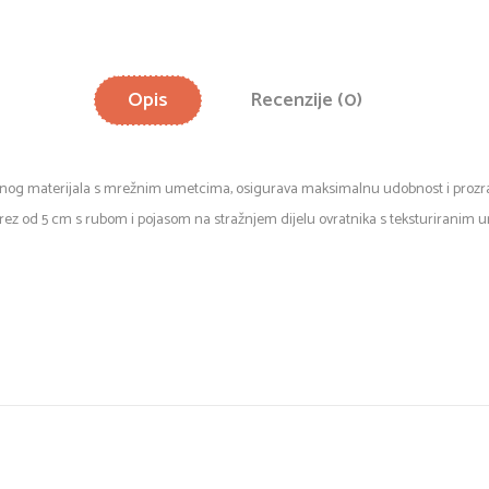
Opis
Recenzije (0)
iranog materijala s mrežnim umetcima, osigurava maksimalnu udobnost i prozrač
rorez od 5 cm s rubom i pojasom na stražnjem dijelu ovratnika s teksturiran