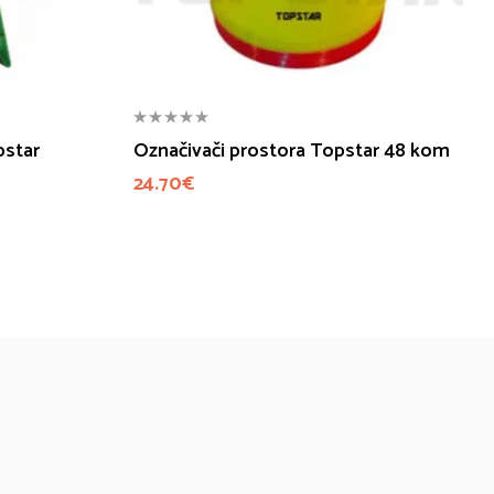
pstar
Označivači prostora Topstar 48 kom
24.70
€