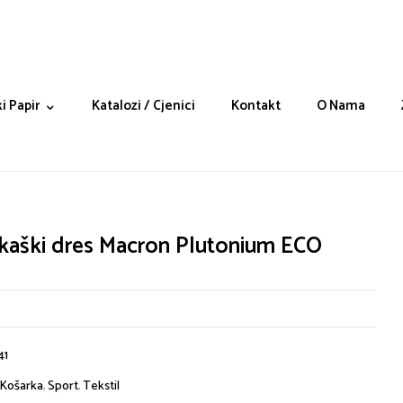
i Papir
Katalozi / Cjenici
Kontakt
O Nama
kaški dres Macron Plutonium ECO
41
Košarka
,
Sport
,
Tekstil