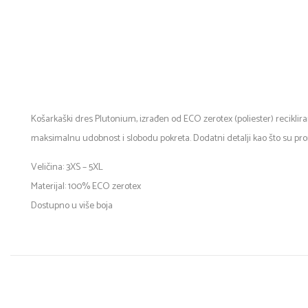
Košarkaški dres Plutonium, izrađen od ECO zerotex (poliester) recikl
maksimalnu udobnost i slobodu pokreta. Dodatni detalji kao što su p
Veličina: 3XS – 5XL
Materijal: 100% ECO zerotex
Dostupno u više boja