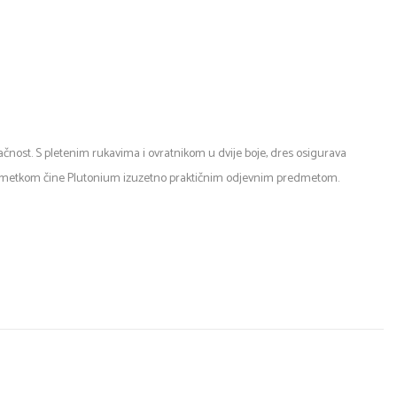
nost. S pletenim rukavima i ovratnikom u dvije boje, dres osigurava
im umetkom čine Plutonium izuzetno praktičnim odjevnim predmetom.