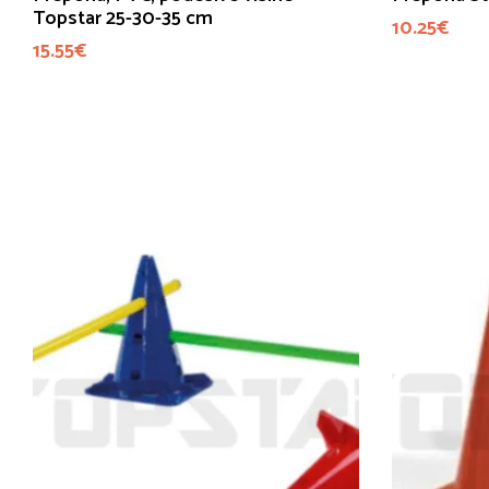
Topstar 25-30-35 cm
10.25
€
15.55
€