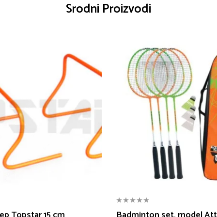
Srodni Proizvodi
ep Topstar 15 cm
Badminton set, model Att