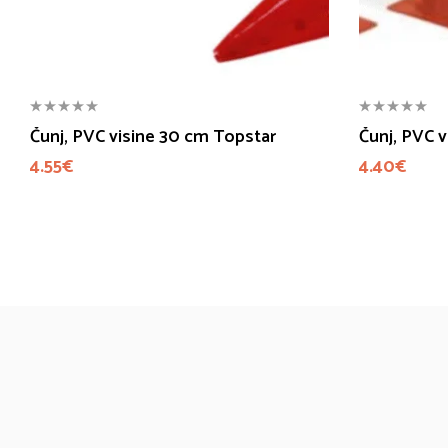
Čunj, PVC visine 30 cm Topstar
Čunj, PVC 
4.55
€
4.40
€