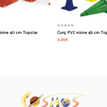
visine 40 cm Topstar
Čunj, PVC visine 45 cm To
9.85
€