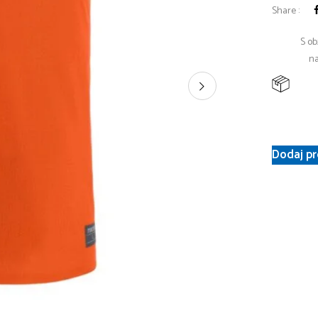
Share :
S ob
na
Dodaj pr