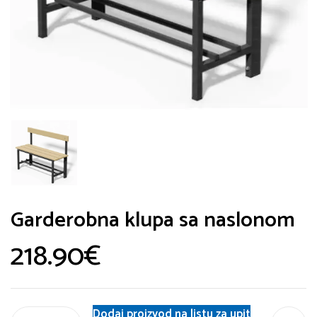
Garderobna klupa sa naslonom
218.90
€
Dodaj proizvod na listu za upit