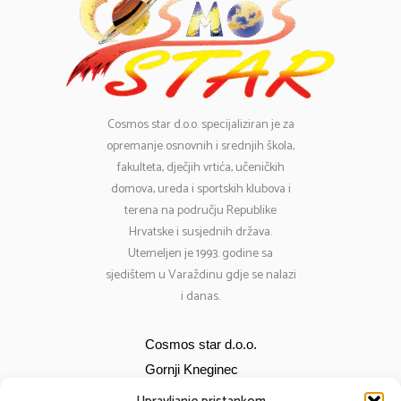
Cosmos
star d.o.o. specijaliziran je za
opremanje osnovnih i srednjih škola,
fakulteta, dječjih vrtića, učeničkih
domova, ureda i sportskih klubova i
terena na području Republike
Hrvatske i susjednih država.
Utemeljen je 1993. godine sa
sjedištem u Varaždinu gdje se nalazi
i danas.
Cosmos star d.o.o.
Gornji Kneginec
Bana Jelačića 12