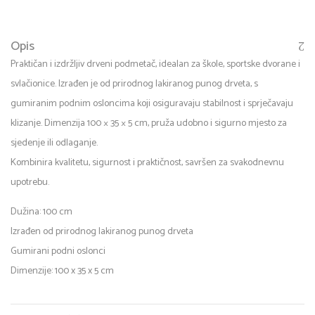
Opis
Praktičan i izdržljiv drveni podmetač, idealan za škole, sportske dvorane i
svlačionice. Izrađen je od prirodnog lakiranog punog drveta, s
gumiranim podnim osloncima koji osiguravaju stabilnost i sprječavaju
klizanje. Dimenzija 100 × 35 × 5 cm, pruža udobno i sigurno mjesto za
sjedenje ili odlaganje.
Kombinira kvalitetu, sigurnost i praktičnost, savršen za svakodnevnu
upotrebu.
Dužina: 100 cm
Izrađen od prirodnog lakiranog punog drveta
Gumirani podni oslonci
Dimenzije: 100 x 35 x 5 cm