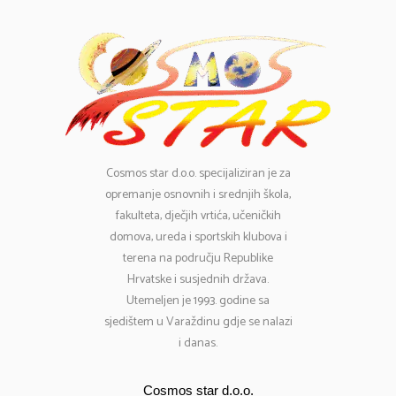
Cosmos
star d.o.o. specijaliziran je za
opremanje osnovnih i srednjih škola,
fakulteta, dječjih vrtića, učeničkih
domova, ureda i sportskih klubova i
terena na području Republike
Hrvatske i susjednih država.
Utemeljen je 1993. godine sa
sjedištem u Varaždinu gdje se nalazi
i danas.
Cosmos star d.o.o.