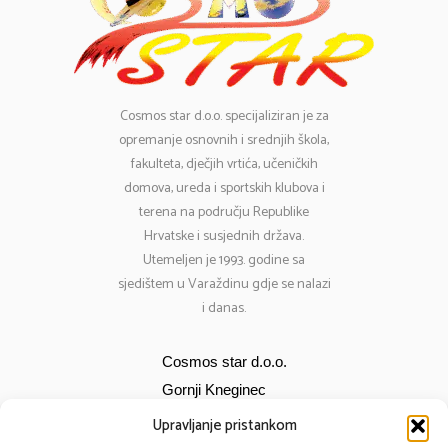
Cosmos
star d.o.o. specijaliziran je za
opremanje osnovnih i srednjih škola,
fakulteta, dječjih vrtića, učeničkih
domova, ureda i sportskih klubova i
terena na području Republike
Hrvatske i susjednih država.
Utemeljen je 1993. godine sa
sjedištem u Varaždinu gdje se nalazi
i danas.
Cosmos star d.o.o.
Gornji Kneginec
Bana Jelačića 12
Upravljanje pristankom
E-mail:
cosmos@cosmos-star.hr