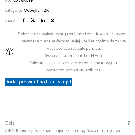
SKU:
CSV3RCTR
Kategorije:
Odbojka
,
TZK
Share :
S obzirom na svakodnevne promjene cijena sirovina i transporta,
navedene cijene se često mijenjaju, te Vas molimo da za sve
Vaše potrebe zatražite ponudu.
Sve cijene su izražene bez PDV-a.
Slike artikala su ilustrativne prirode te ne moraju u
potpunosti odgovarati artiklima.
Dodaj proizvod na listu za upit
Opis
V3RCTR model je lopte namijenjene za trening. Svojom smanjenom