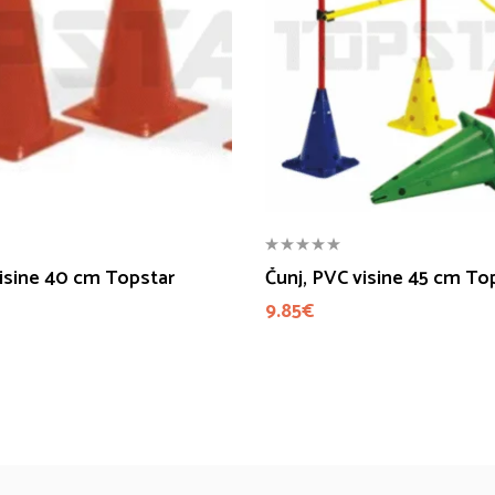
visine 40 cm Topstar
Čunj, PVC visine 45 cm To
9.85
€