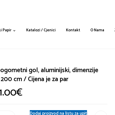
i Papir
Katalozi / Cjenici
Kontakt
O Nama
ogometni gol, aluminijski, dimenzije
200 cm / Cijena je za par
1.00
€
Dodaj proizvod na listu za upit