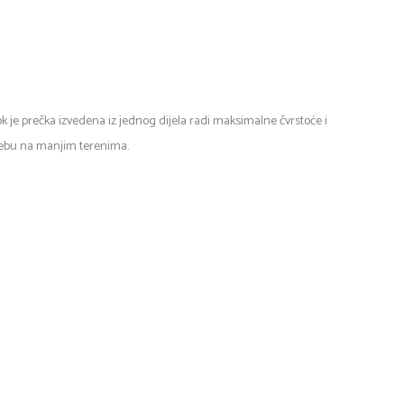
k je prečka izvedena iz jednog dijela radi maksimalne čvrstoće i
trebu na manjim terenima.