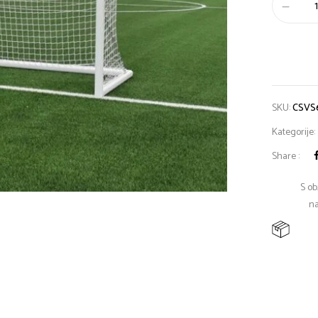
SKU:
CSVS
Kategorije:
Share :
S ob
na