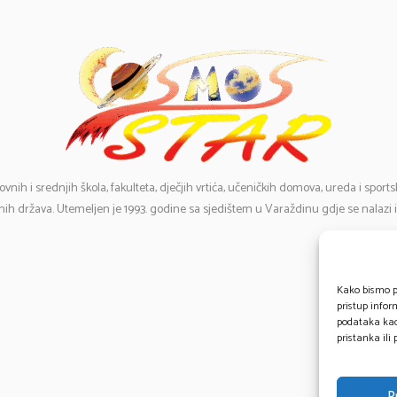
ovnih i srednjih škola, fakulteta, dječjih vrtića, učeničkih domova, ureda i spor
ih država. Utemeljen je 1993. godine sa sjedištem u Varaždinu gdje se nalazi 
E-
Te
Kako bismo pr
pristup info
0
podataka kao 
pristanka ili
P