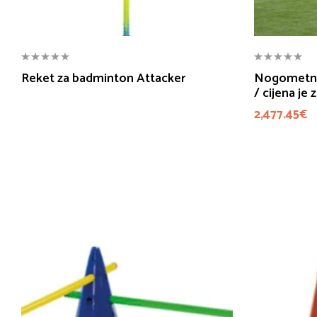
Reket za badminton Attacker
Nogometni 
/ cijena je 
2,477.45
€