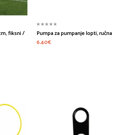
m, fiksni /
Pumpa za pumpanje lopti, ručna
6.40
€