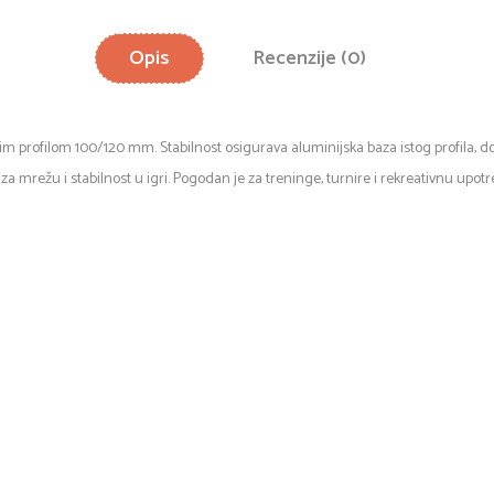
Opis
Recenzije (0)
 profilom 100/120 mm. Stabilnost osigurava aluminijska baza istog profila, do
 mrežu i stabilnost u igri. Pogodan je za treninge, turnire i rekreativnu upo