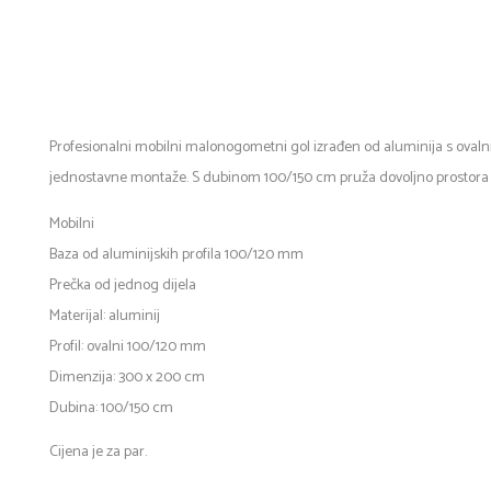
Profesionalni mobilni malonogometni gol izrađen od aluminija s ovalnim
jednostavne montaže. S dubinom 100/150 cm pruža dovoljno prostora za
Mobilni
Baza od aluminijskih profila 100/120 mm
Prečka od jednog dijela
Materijal: aluminij
Profil: ovalni 100/120 mm
Dimenzija: 300 x 200 cm
Dubina: 100/150 cm
Cijena je za par.