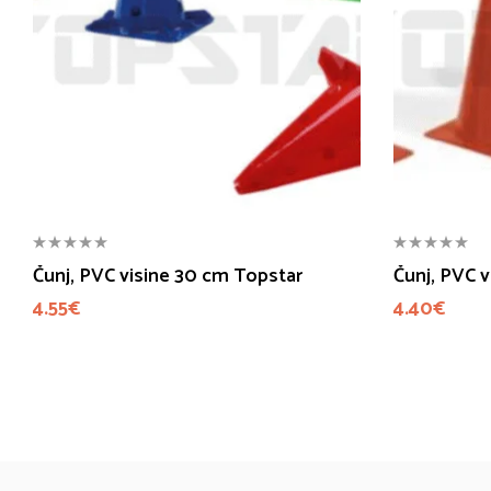
Čunj, PVC visine 30 cm Topstar
Čunj, PVC 
4.55
€
4.40
€