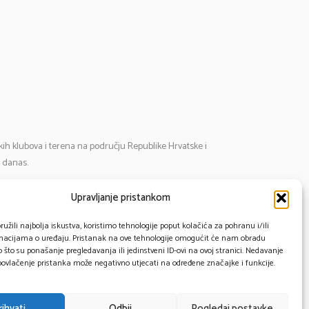
tskih klubova i terena na području Republike Hrvatske i
i danas.
Upravljanje pristankom
mail:
cosmos@cosmos-star.hr
l: 098 284 634
užili najbolja iskustva, koristimo tehnologije poput kolačića za pohranu i/ili
rmacijama o uređaju. Pristanak na ove tehnologije omogućit će nam obradu
91 430 1093
što su ponašanje pregledavanja ili jedinstveni ID-ovi na ovoj stranici. Nedavanje
 povlačenje pristanka može negativno utjecati na određene značajke i funkcije.
rihvati
Odbij
Pogledaj postavke