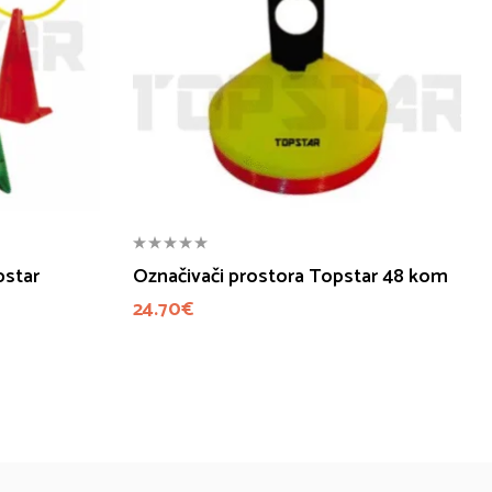
pstar
Označivači prostora Topstar 48 kom
24.70
€