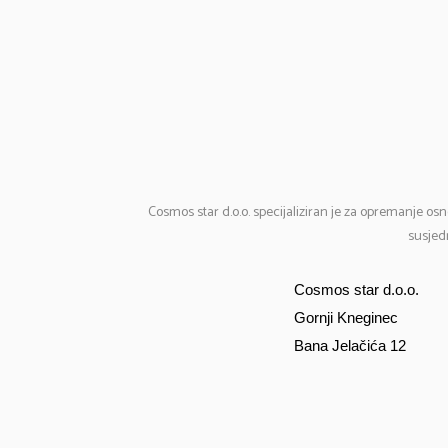
Cosmos
star d.o.o. specijaliziran je za opremanje osn
susjedn
Cosmos star d.o.o.
Gornji Kneginec
Bana Jelačića 12