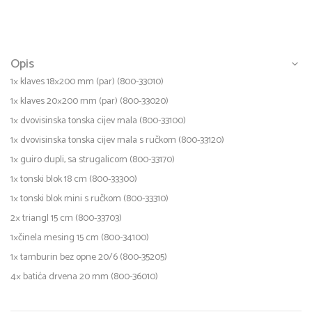
Opis
1× klaves 18×200 mm (par) (800-33010)
1× klaves 20×200 mm (par) (800-33020)
1× dvovisinska tonska cijev mala (800-33100)
1× dvovisinska tonska cijev mala s ručkom (800-33120)
1× guiro dupli, sa strugalicom (800-33170)
1× tonski blok 18 cm (800-33300)
1× tonski blok mini s ručkom (800-33310)
2× triangl 15 cm (800-33703)
1×činela mesing 15 cm (800-34100)
1× tamburin bez opne 20/6 (800-35205)
4× batića drvena 20 mm (800-36010)