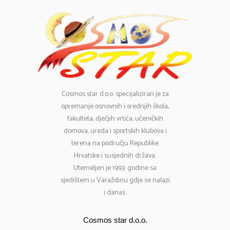
Cosmos
star d.o.o. specijaliziran je za
opremanje osnovnih i srednjih škola,
fakulteta, dječjih vrtića, učeničkih
domova, ureda i sportskih klubova i
terena na području Republike
Hrvatske i susjednih država.
Utemeljen je 1993. godine sa
sjedištem u Varaždinu gdje se nalazi
i danas.
Cosmos star d.o.o.