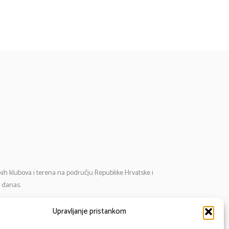
tskih klubova i terena na području Republike Hrvatske i
i danas.
Upravljanje pristankom
mail:
cosmos@cosmos-star.hr
l: 098 284 634