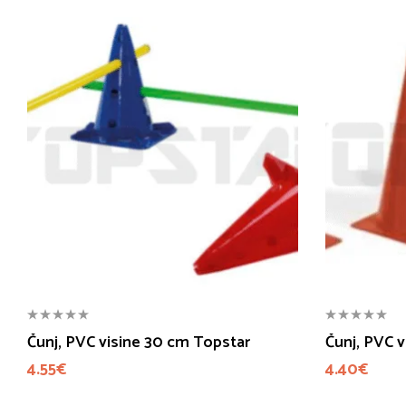
Čunj, PVC visine 30 cm Topstar
Čunj, PVC 
4.55
€
4.40
€