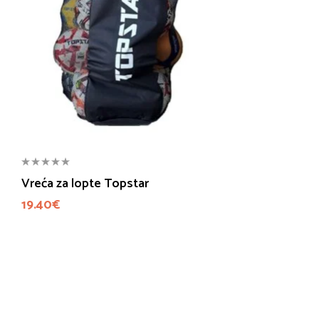
Vreća za lopte Topstar
19.40
€