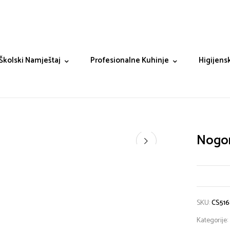
Školski Namještaj
Profesionalne Kuhinje
Higijensk
Nogom
SKU:
CS51
Kategorije: