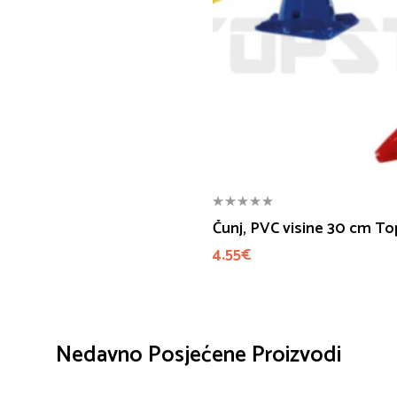
Čunj, PVC visine 30 cm To
4.55
€
Nedavno Posjećene Proizvodi