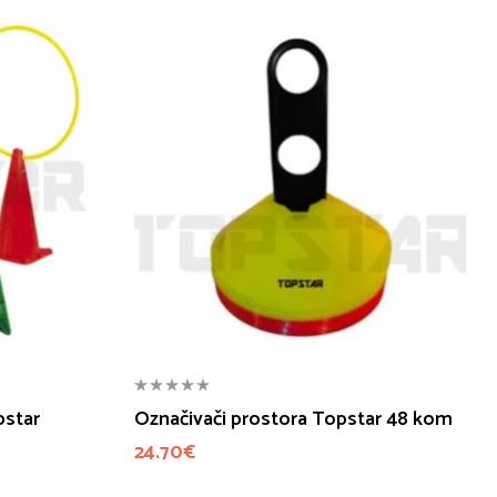
pstar
Označivači prostora Topstar 48 kom
24.70
€