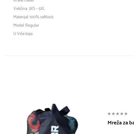
Kratki rukav
Veličina: 3XS – 5XL
Materijal: 100% softlock
Model: Regular
U Više boja
Mreža za b