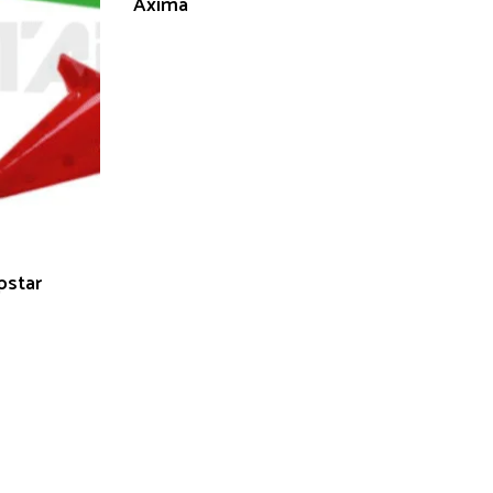
Axima
pstar