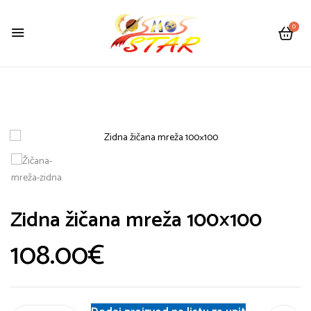
0
Zidna žičana mreža 100×100
108.00
€