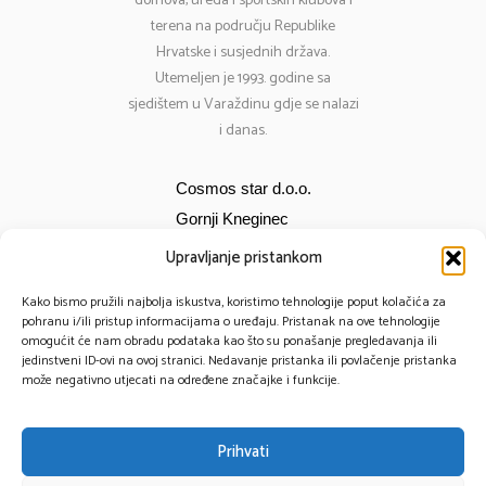
domova, ureda i sportskih klubova i
terena na području Republike
Hrvatske i susjednih država.
Utemeljen je 1993. godine sa
sjedištem u Varaždinu gdje se nalazi
i danas.
Cosmos star d.o.o.
Gornji Kneginec
Bana Jelačića 12
Upravljanje pristankom
E-mail:
cosmos@cosmos-star.hr
Kako bismo pružili najbolja iskustva, koristimo tehnologije poput kolačića za
Tel: 098 284 634
pohranu i/ili pristup informacijama o uređaju. Pristanak na ove tehnologije
omogućit će nam obradu podataka kao što su ponašanje pregledavanja ili
091 430 1093
jedinstveni ID-ovi na ovoj stranici. Nedavanje pristanka ili povlačenje pristanka
može negativno utjecati na određene značajke i funkcije.
Prihvati
© 2025 – Cosmos Star All Rights Reserved.