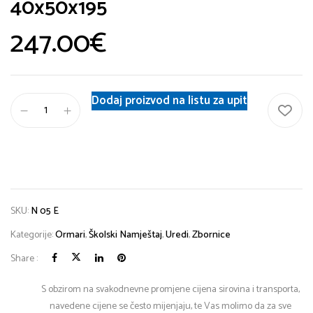
40x50x195
247.00
€
Dodaj proizvod na listu za upit
SKU:
N 05 E
Kategorije:
Ormari
,
Školski Namještaj
,
Uredi
,
Zbornice
Share :
S obzirom na svakodnevne promjene cijena sirovina i transporta,
navedene cijene se često mijenjaju, te Vas molimo da za sve