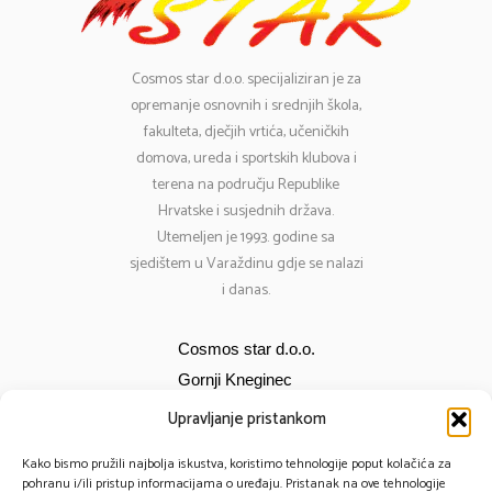
Cosmos
star d.o.o. specijaliziran je za
opremanje osnovnih i srednjih škola,
fakulteta, dječjih vrtića, učeničkih
domova, ureda i sportskih klubova i
terena na području Republike
Hrvatske i susjednih država.
Utemeljen je 1993. godine sa
sjedištem u Varaždinu gdje se nalazi
i danas.
Cosmos star d.o.o.
Gornji Kneginec
Bana Jelačića 12
Upravljanje pristankom
E-mail:
cosmos@cosmos-star.hr
Kako bismo pružili najbolja iskustva, koristimo tehnologije poput kolačića za
Tel: 098 284 634
pohranu i/ili pristup informacijama o uređaju. Pristanak na ove tehnologije