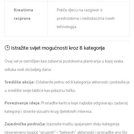
Kreativna
Potiče djecu na razgovor o
rasprava
prednostima i nedostacima novih
tehnologija.
🕒 Istražite svijet mogućnosti kroz 8 kategorija
Ovaj set je osmišljen kao zabavna pustolovina planiranja u kojoj svaka
odluka vodi do boljeg dana:
Središte akcije:
Odaberite jednu od 8 kategorija aktivnosti i postavite je
u središte svoje tablice kao polaznu točku.
Povezivanje ideja:
Pronađite kartice koje najbolje odgovaraju zadanoj
kategoriji i stvorite vizualni krug djetetovih interesa.
Zajednička područja:
Izazovite maštu spajanjem dviju kategorija
istovremeno (poput “grupnih” i “tjelesnih” aktivnosti) i pronađite ono što