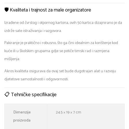
🛡️ Kvaliteta i trajnost za male organizatore
Izrađene od čvrstog i otpornog kartona, ovih 50 kartica dizajnirano je da
izdrže sate istraživanja i razgovora.
Pakiranje je praktično i robusno, što ga čini idealnim za korištenje kod
kuće ili u školskim grupama gdje se potiče timski rad i razmjena
mišljenja.
Akros kvaliteta osigurava da ovaj set bude dugotrajan alat u razvoju
djetetove samostalnosti i odgovornosti.
📋 Tehničke specifikacije
Dimenzije
24.5 × 19 × 7 cm
proizvoda