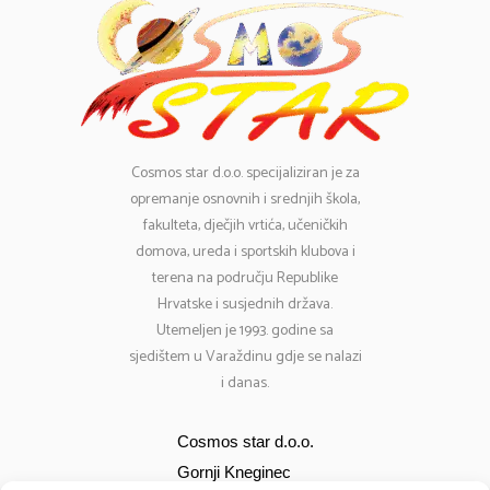
Cosmos
star d.o.o. specijaliziran je za
opremanje osnovnih i srednjih škola,
fakulteta, dječjih vrtića, učeničkih
domova, ureda i sportskih klubova i
terena na području Republike
Hrvatske i susjednih država.
Utemeljen je 1993. godine sa
sjedištem u Varaždinu gdje se nalazi
i danas.
Cosmos star d.o.o.
Gornji Kneginec