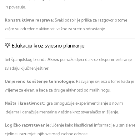
ih povezuje.
Konstruktivna rasprava:
Svaki odabir je prilika za razgovor o tome
zašto su određene aktivnosti važne za sretno odrastanje.
💡 Edukacija kroz svjesno planiranje
Set španjolskog brenda
Akros
pomaže djeci da kroz eksperimentiranje
svladaju ključne vještine:
Umjereno korištenje tehnologije:
Razvijanje svijesti o tome kada je
vrijeme za ekran, a kada za druge aktivnosti od malih nogu.
Mašta i kreativnost:
Igra omogućuje eksperimentiranje s novim
idejama i osnažuje mentalne vještine kroz stvaralačko mišljenje.
Logičko razvrstavanje:
Učenje kako klasificirati informacije u smislene
cjeline i razumjeti njihove međusobne odnose.