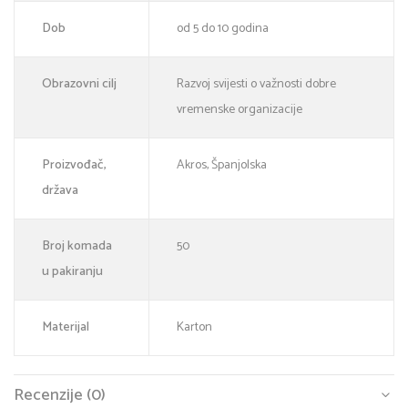
Dob
od 5 do 10 godina
Obrazovni cilj
Razvoj svijesti o važnosti dobre
vremenske organizacije
Proizvođač,
Akros, Španjolska
država
Broj komada
50
u pakiranju
Materijal
Karton
Recenzije (0)