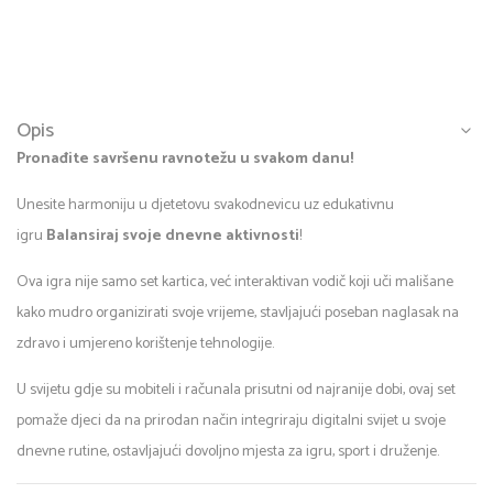
Opis
Pronađite savršenu ravnotežu u svakom danu!
Unesite harmoniju u djetetovu svakodnevicu uz edukativnu
igru
Balansiraj svoje dnevne aktivnosti
!
Ova igra nije samo set kartica, već interaktivan vodič koji uči mališane
kako mudro organizirati svoje vrijeme, stavljajući poseban naglasak na
zdravo i umjereno korištenje tehnologije.
U svijetu gdje su mobiteli i računala prisutni od najranije dobi, ovaj set
pomaže djeci da na prirodan način integriraju digitalni svijet u svoje
dnevne rutine, ostavljajući dovoljno mjesta za igru, sport i druženje.