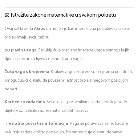
⚖️ Istražite zakone matematike u svakom pokretu
Ovaj set brenda
Akros
osmišljen je kao interaktivna pustolovina u kojoj
brojevi imaju svoju težinu:
20 plavih utega
: Set uključuje precizno izrađene utege pomoću kojih
djeca balansiraju lijevu i desnu stranu vage.
Žuta vaga s brojevima
: Krakovi vage označeni su brojevima od 1 do 10,
omogućujući djetetu da poveže vrijednost broja s njegovom pozicijom
na vazi.
Kartice sa zadacima
: Set dolazi s priručnikom i karticama koje vode
dijete kroz različite razine matematičkih izazova.
Trenutna povratna informacija
: Vaga se poravnava samo kada je
računski zadatak točno postavljen, što omogućuje djetetu da samo