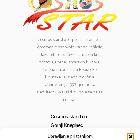
Cosmos
star d.o.o. specijaliziran je za
opremanje osnovnih i srednjih škola,
fakulteta, dječjih vrtića, učeničkih
domova, ureda i sportskih klubova i
terena na području Republike
Hrvatske i susjednih država.
Utemeljen je 1993. godine sa
sjedištem u Varaždinu gdje se nalazi
i danas.
Cosmos star d.o.o.
Gornji Kneginec
Bana Jelačića 12
Upravljanje pristankom