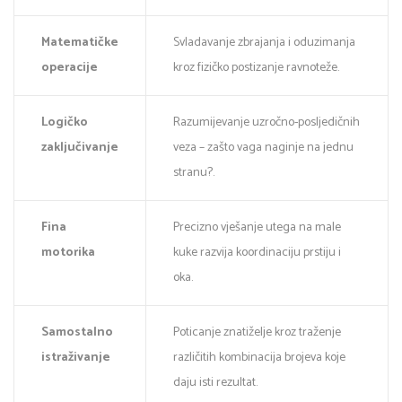
Matematičke
Svladavanje zbrajanja i oduzimanja
operacije
kroz fizičko postizanje ravnoteže.
Logičko
Razumijevanje uzročno-posljedičnih
zaključivanje
veza – zašto vaga naginje na jednu
stranu?.
Fina
Precizno vješanje utega na male
motorika
kuke razvija koordinaciju prstiju i
oka.
Samostalno
Poticanje znatiželje kroz traženje
istraživanje
različitih kombinacija brojeva koje
daju isti rezultat.