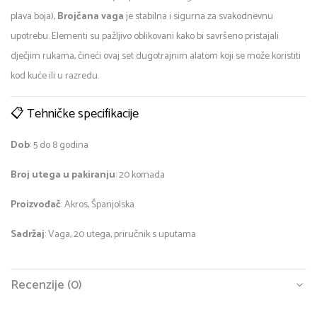
plava boja),
Brojčana vaga
je stabilna i sigurna za svakodnevnu
upotrebu. Elementi su pažljivo oblikovani kako bi savršeno pristajali
dječjim rukama, čineći ovaj set dugotrajnim alatom koji se može koristiti
kod kuće ili u razredu.
📋 Tehničke specifikacije
Dob
: 5 do 8 godina
Broj utega u pakiranju
: 20 komada
Proizvođač
: Akros, Španjolska
Sadržaj
: Vaga, 20 utega, priručnik s uputama
Recenzije (0)