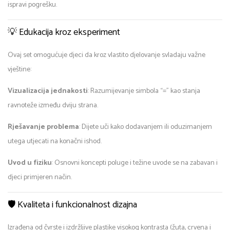
ispravi pogrešku.
💡 Edukacija kroz eksperiment
Ovaj set omogućuje djeci da kroz vlastito djelovanje svladaju važne
vještine:
Vizualizacija jednakosti
: Razumijevanje simbola “=” kao stanja
ravnoteže između dviju strana.
Rješavanje problema
: Dijete uči kako dodavanjem ili oduzimanjem
utega utjecati na konačni ishod.
Uvod u fiziku
: Osnovni koncepti poluge i težine uvode se na zabavan i
djeci primjeren način.
🛡️ Kvaliteta i funkcionalnost dizajna
Izrađena od čvrste i izdržljive plastike visokog kontrasta (žuta, crvena i