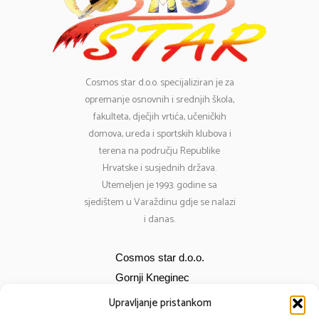
Cosmos
star d.o.o. specijaliziran je za
opremanje osnovnih i srednjih škola,
fakulteta, dječjih vrtića, učeničkih
domova, ureda i sportskih klubova i
terena na području Republike
Hrvatske i susjednih država.
Utemeljen je 1993. godine sa
sjedištem u Varaždinu gdje se nalazi
i danas.
Cosmos star d.o.o.
Gornji Kneginec
Bana Jelačića 12
Upravljanje pristankom
E-mail:
cosmos@cosmos-star.hr