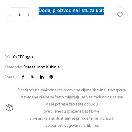
Dodaj proizvod na listu za upit
SKU:
C2EFG0510
Kategorije:
Friteze
,
Inox Kuhinje
Share :
S obzirom na svakodnevne promjene cijena sirovina i transporta,
navedene cijene se često mijenjaju, te Vas molimo da za sve
Vaše potrebe zatražite ponudu.
Sve cijene su izražene bez PDV-a.
Slike artikala su ilustrativne prirode te ne moraju u
potpunosti odgovarati artiklima.