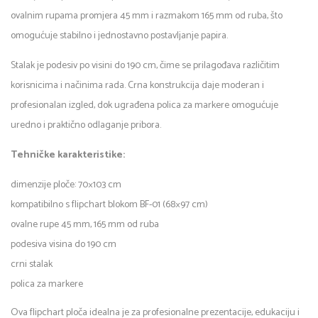
ovalnim rupama promjera 45 mm i razmakom 165 mm od ruba, što
omogućuje stabilno i jednostavno postavljanje papira.
Stalak je podesiv po visini do 190 cm, čime se prilagođava različitim
korisnicima i načinima rada. Crna konstrukcija daje moderan i
profesionalan izgled, dok ugrađena polica za markere omogućuje
uredno i praktično odlaganje pribora.
Tehničke karakteristike:
dimenzije ploče: 70×103 cm
kompatibilno s flipchart blokom BF-01 (68×97 cm)
ovalne rupe 45 mm, 165 mm od ruba
podesiva visina do 190 cm
crni stalak
polica za markere
Ova flipchart ploča idealna je za profesionalne prezentacije, edukaciju i