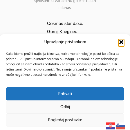
sjedištem u Varaždinu gdje se nalazi
i danas.
Cosmos star d.o.o.
Gornji Kneginec
Bana Jelačića 12
Upravljanje pristankom
E-mail:
cosmos@cosmos-star.hr
Kako bismo pružili najbolja iskustva, koristimo tehnologije poput kolačića za
Tel: 098 284 634
pohranu i/ili pristup informacijama o uređaju. Pristanak na ove tehnologije
omogućit će nam obradu podataka kao što su ponašanje pregledavanja ili
091 430 1093
jedinstveni ID-ovi na ovoj stranici. Nedavanje pristanka ili povlačenje pristanka
može negativno utjecati na određene značajke i funkcije.
Prihvati
© 2025 – Cosmos Star All Rights Reserved.
Odbij
Powered by TomTech
Pogledaj postavke
Privacy Policy
Cookie Policy
Impressum
Shop
Account
Search