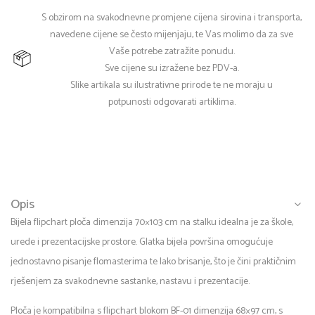
S obzirom na svakodnevne promjene cijena sirovina i transporta,
navedene cijene se često mijenjaju, te Vas molimo da za sve
Vaše potrebe zatražite ponudu.
Sve cijene su izražene bez PDV-a.
Slike artikala su ilustrativne prirode te ne moraju u
potpunosti odgovarati artiklima.
Opis
Bijela flipchart ploča dimenzija 70×103 cm na stalku idealna je za škole,
urede i prezentacijske prostore. Glatka bijela površina omogućuje
jednostavno pisanje flomasterima te lako brisanje, što je čini praktičnim
rješenjem za svakodnevne sastanke, nastavu i prezentacije.
Ploča je kompatibilna s flipchart blokom BF-01 dimenzija 68×97 cm, s