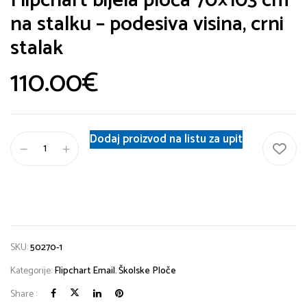
Flipchart bijela ploča 70×103 cm
na stalku – podesiva visina, crni
stalak
110.00
€
Dodaj proizvod na listu za upit
SKU:
50270-1
Kategorije:
Flipchart Email
,
Školske Ploče
Share :