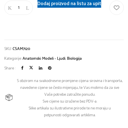
Dodaj proizvod na listu za upit
SKU:
CSAM7120
Kategorije:
Anatomski Modeli - Ljudi
,
Biologija
Share :
S obzirom na svakodnevne promjene cijena sirovina i transporta,
navedene cijene se često mijenjaju, te Vas molimo da za sve
Vaše potrebe zatražite ponudu.
Sve cijene su izražene bez PDV-a.
Slike artikala su ilustrativne prirode te ne moraju u
potpunosti odgovarati artiklima.