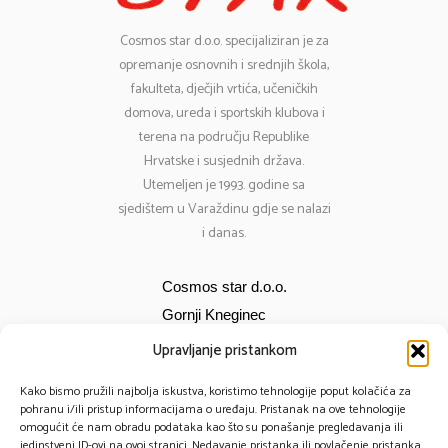
Cosmos
star d.o.o. specijaliziran je za
opremanje osnovnih i srednjih škola,
fakulteta, dječjih vrtića, učeničkih
domova, ureda i sportskih klubova i
terena na području Republike
Hrvatske i susjednih država.
Utemeljen je 1993. godine sa
sjedištem u Varaždinu gdje se nalazi
i danas.
Cosmos star d.o.o.
Gornji Kneginec
Bana Jelačića 12
Upravljanje pristankom
E-mail:
cosmos@cosmos-star.hr
Kako bismo pružili najbolja iskustva, koristimo tehnologije poput kolačića za
Tel: 098 284 634
pohranu i/ili pristup informacijama o uređaju. Pristanak na ove tehnologije
omogućit će nam obradu podataka kao što su ponašanje pregledavanja ili
091 430 1093
jedinstveni ID-ovi na ovoj stranici. Nedavanje pristanka ili povlačenje pristanka