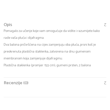
Opis
Pomagalo za učenje koje vam omogućuje da vidite i razumijete kako
rade vaša pluća i dijafragma.
Dva balona pričvršćena na cijev zamjenjuju oba pluća, prsni koš je
preokrenuta plastična staklenka, zatvorena na dnu gumenom
membranom koja zamjenjuje dijafragmu.
Plastična staklenka (promjer: 15,5 cm), gumeni prsten, 2 balona
Recenzije (0)