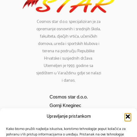
Cosmos
star d.o.o. specijaliziran je za
opremanje osnovnih i srednjih škola,
fakulteta, dječjih vrtića, učeničkih
domova, ureda i sportskih klubova i
terena na području Republike
Hrvatske i susjednih država.
Utemeljen je 1993. godine sa
sjedištem u Varaždinu gdje se nalazi
i danas.
Cosmos star d.o.o.
Gornji Kneginec
Bana Jelačića 12
Upravljanje pristankom
E-mail:
cosmos@cosmos-star.hr
Kako bismo pružili najbolja iskustva, koristimo tehnologije poput kolačića za
Tel: 098 284 634
pohranu i/ili pristup informacijama o uređaju. Pristanak na ove tehnologije