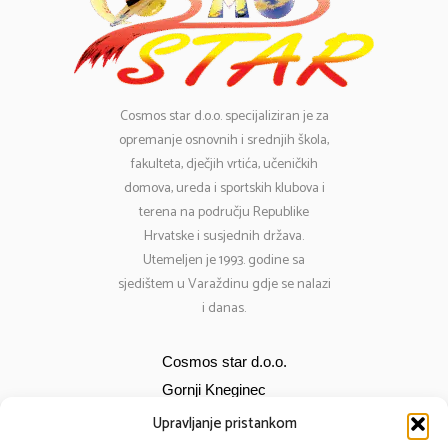
Cosmos
star d.o.o. specijaliziran je za
opremanje osnovnih i srednjih škola,
fakulteta, dječjih vrtića, učeničkih
domova, ureda i sportskih klubova i
terena na području Republike
Hrvatske i susjednih država.
Utemeljen je 1993. godine sa
sjedištem u Varaždinu gdje se nalazi
i danas.
Cosmos star d.o.o.
Gornji Kneginec
Bana Jelačića 12
Upravljanje pristankom
E-mail:
cosmos@cosmos-star.hr