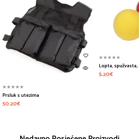
Lopta, spužvasta,
5.20
€
Prsluk s utezima
50.20
€
Nedavno Posjećene Proizvodi