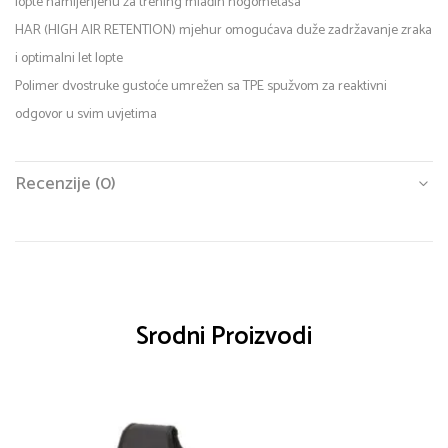
lopte namijenjenu za trening mlađih nogometaša
HAR (HIGH AIR RETENTION) mjehur omogućava duže zadržavanje zraka
i optimalni let lopte
Polimer dvostruke gustoće umrežen sa TPE spužvom za reaktivni
odgovor u svim uvjetima
Recenzije (0)
Srodni Proizvodi