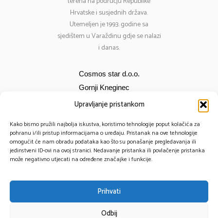
terena na području Republike
Hrvatske i susjednih država.
Utemeljen je 1993. godine sa
sjedištem u Varaždinu gdje se nalazi
i danas.
Cosmos star d.o.o.
Gornji Kneginec
Bana Jelačića 12
Upravljanje pristankom
E-mail:
cosmos@cosmos-star.hr
Kako bismo pružili najbolja iskustva, koristimo tehnologije poput kolačića za
Tel: 098 284 634
pohranu i/ili pristup informacijama o uređaju. Pristanak na ove tehnologije
omogućit će nam obradu podataka kao što su ponašanje pregledavanja ili
091 430 1093
jedinstveni ID-ovi na ovoj stranici. Nedavanje pristanka ili povlačenje pristanka
može negativno utjecati na određene značajke i funkcije.
Prihvati
© 2025 – Cosmos Star All Rights Reserved.
Odbij
Powered by TomTech