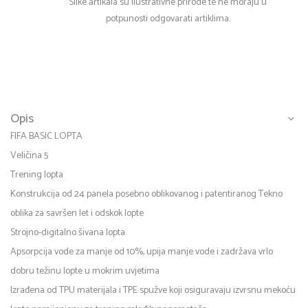
Slike artikala su ilustrativne prirode te ne moraju u
potpunosti odgovarati artiklima.
Opis
FIFA BASIC LOPTA
Veličina 5
Trening lopta
Konstrukcija od 24 panela posebno oblikovanog i patentiranog Tekno
oblika za savršen let i odskok lopte
Strojno-digitalno šivana lopta
Apsorpcija vode za manje od 10%, upija manje vode i zadržava vrlo
dobru težinu lopte u mokrim uvjetima
Izrađena od TPU materijala i TPE spužve koji osiguravaju izvrsnu mekoću