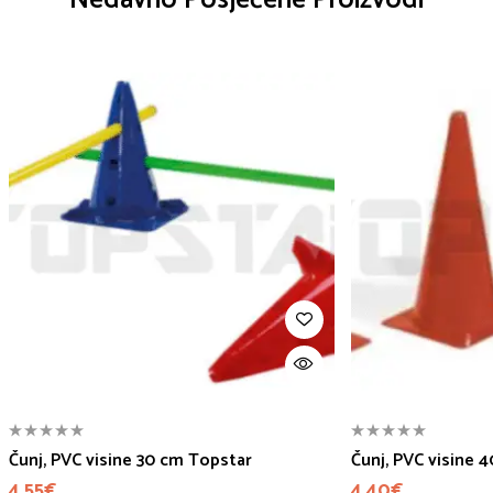
Čunj, PVC visine 30 cm Topstar
Čunj, PVC visine 
4.55
€
4.40
€