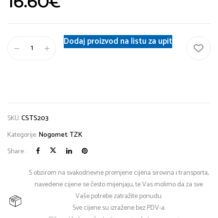
16.60
€
Dodaj proizvod na listu za upit
SKU:
CSTS203
Kategorije:
Nogomet
,
TZK
Share :
S obzirom na svakodnevne promjene cijena sirovina i transporta,
navedene cijene se često mijenjaju, te Vas molimo da za sve
Vaše potrebe zatražite ponudu.
Sve cijene su izražene bez PDV-a.