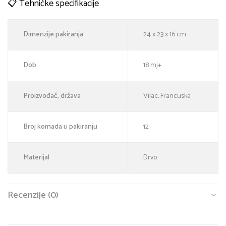
📋 Tehničke specifikacije
Dimenzije pakiranja
24 x 23 x 16 cm
Dob
18 mj+
Proizvođač, država
Vilac, Francuska
Broj komada u pakiranju
12
Materijal
Drvo
Recenzije (0)