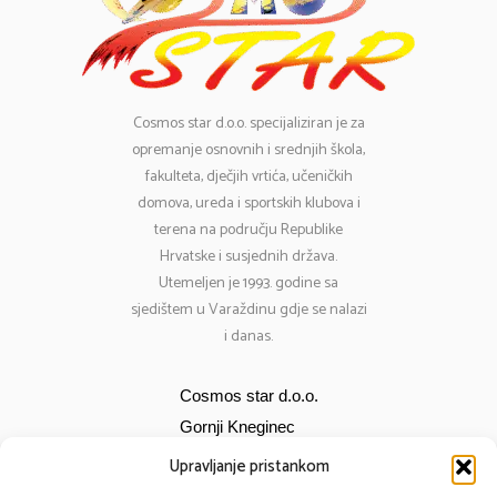
Cosmos
star d.o.o. specijaliziran je za
opremanje osnovnih i srednjih škola,
fakulteta, dječjih vrtića, učeničkih
domova, ureda i sportskih klubova i
terena na području Republike
Hrvatske i susjednih država.
Utemeljen je 1993. godine sa
sjedištem u Varaždinu gdje se nalazi
i danas.
Cosmos star d.o.o.
Gornji Kneginec
Bana Jelačića 12
Upravljanje pristankom
E-mail:
cosmos@cosmos-star.hr