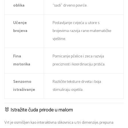
oblika
“sadi” drveno povrće.
Učenje
Postavljanje cvijeća u utore s
brojeva
brojevima razvija rane matematičke
vještine.
Fina
Pomicanje pčelice i zeca razvija
motorika
preciznost i koordinaciju prstića.
Senzorno
Različite teksture drveta i boja
istraživanje
stimuliraju osjetila.
🐰 Istražite čuda prirode u malom
Vrt je osmišljen kao interaktivna slikovnica u tri dimenzije, prepuna