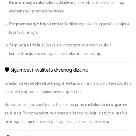
Koordinacija ruka-oko:
Usklađivanje pokreta prilikom umetanja
elemenata u predviđene otvore.
Prepoznavanje boja i vrsta:
Razlikovanje različitog povrća i cvijeća
kroz taktilnu igru.
Strpljenje i fokus:
Svaka aktivnost zahtijeva mirnu ruku i
koncentraciju, što smiruje dijete i fokusira mu pažnju.
🛡️ Sigurnost i kvaliteta drvenog dizajna
Izrađen od
visokokvalitetnog drveta
, ovaj multiaktivni vrt je robustan,
stabilan i siguran za svakodnevnu upotrebu.
Rubovi su pažljivo zaobljeni, a boje su potpuno
netoksične i sigurne
za djecu
. Prirodna tekstura drveta pruža toplinu koju plastične igračke
ne mogu zamijeniti, čineći ga trajnim dijelom dječje kolekcije.