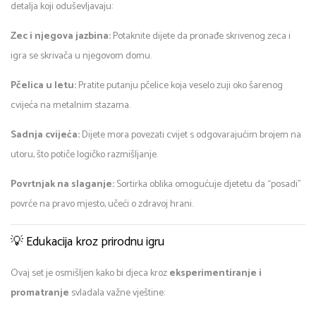
detalja koji oduševljavaju:
Zec i njegova jazbina:
Potaknite dijete da pronađe skrivenog zeca i
igra se skrivača u njegovom domu.
Pčelica u letu:
Pratite putanju pčelice koja veselo zuji oko šarenog
cvijeća na metalnim stazama.
Sadnja cvijeća:
Dijete mora povezati cvijet s odgovarajućim brojem na
utoru, što potiče logičko razmišljanje.
Povrtnjak na slaganje:
Sortirka oblika omogućuje djetetu da “posadi”
povrće na pravo mjesto, učeći o zdravoj hrani.
💡 Edukacija kroz prirodnu igru
Ovaj set je osmišljen kako bi djeca kroz
eksperimentiranje i
promatranje
svladala važne vještine: