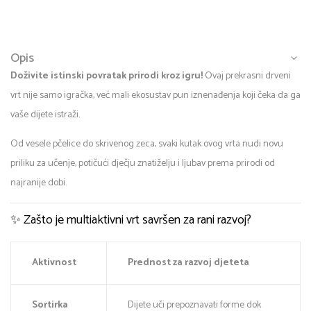
Opis
Doživite istinski povratak prirodi kroz igru!
Ovaj prekrasni drveni
vrt nije samo igračka, već mali ekosustav pun iznenađenja koji čeka da ga
vaše dijete istraži.
Od vesele pčelice do skrivenog zeca, svaki kutak ovog vrta nudi novu
priliku za učenje, potičući dječju znatiželju i ljubav prema prirodi od
najranije dobi.
✨ Zašto je multiaktivni vrt savršen za rani razvoj?
Aktivnost
Prednost za razvoj djeteta
Sortirka
Dijete uči prepoznavati forme dok