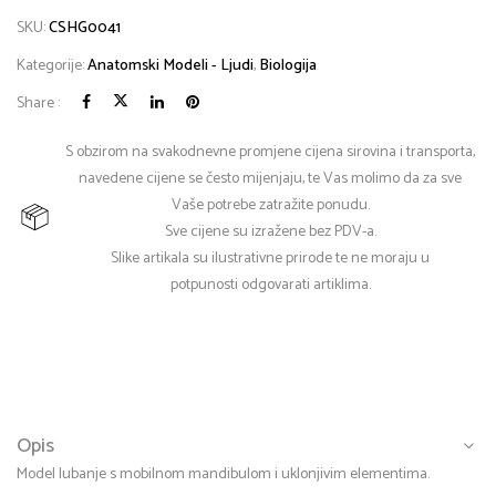
SKU:
CSHG0041
Kategorije:
Anatomski Modeli - Ljudi
,
Biologija
Share :
S obzirom na svakodnevne promjene cijena sirovina i transporta,
navedene cijene se često mijenjaju, te Vas molimo da za sve
Vaše potrebe zatražite ponudu.
Sve cijene su izražene bez PDV-a.
Slike artikala su ilustrativne prirode te ne moraju u
potpunosti odgovarati artiklima.
Opis
Model lubanje s mobilnom mandibulom i uklonjivim elementima.