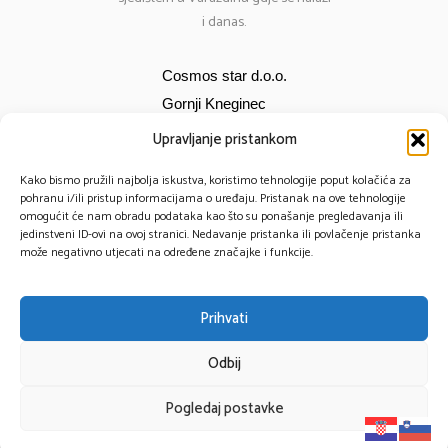
i danas.
Cosmos star d.o.o.
Gornji Kneginec
Bana Jelačića 12
Upravljanje pristankom
E-mail:
cosmos@cosmos-star.hr
Kako bismo pružili najbolja iskustva, koristimo tehnologije poput kolačića za
Tel: 098 284 634
pohranu i/ili pristup informacijama o uređaju. Pristanak na ove tehnologije
omogućit će nam obradu podataka kao što su ponašanje pregledavanja ili
091 430 1093
jedinstveni ID-ovi na ovoj stranici. Nedavanje pristanka ili povlačenje pristanka
može negativno utjecati na određene značajke i funkcije.
Prihvati
© 2025 – Cosmos Star All Rights Reserved.
Odbij
Powered by TomTech
Pogledaj postavke
Privacy Policy
Cookie Policy
Impressum
Shop
Account
Search