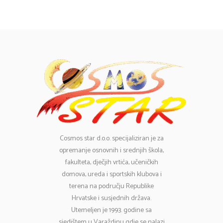
Cosmos
star d.o.o. specijaliziran je za
opremanje osnovnih i srednjih škola,
fakulteta, dječjih vrtića, učeničkih
domova, ureda i sportskih klubova i
terena na području Republike
Hrvatske i susjednih država.
Utemeljen je 1993. godine sa
sjedištem u Varaždinu gdje se nalazi