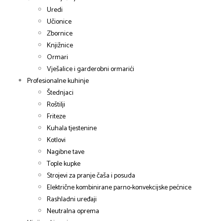
Uredi
Učionice
Zbornice
Knjižnice
Ormari
Vješalice i garderobni ormarići
Profesionalne kuhinje
Štednjaci
Roštilji
Friteze
Kuhala tjestenine
Kotlovi
Nagibne tave
Tople kupke
Strojevi za pranje čaša i posuda
Električne kombinirane parno-konvekcijske pećnice
Rashladni uređaji
Neutralna oprema