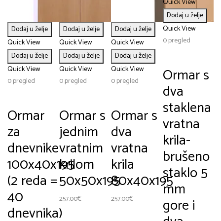
Quick View
Dodaj u želje
Q
Quick View
Dodaj u želje
Dodaj u želje
Dodaj u želje
0 
0 pregled
Quick View
Quick View
Quick View
Dodaj u želje
Dodaj u želje
Dodaj u želje
s
Quick View
Quick View
Quick View
Ormar s
0 pregled
0 pregled
0 pregled
dva
a
s
staklena
Ormar
Ormar s
Ormar s
v
vratna
za
jednim
dva
k
krila-
dnevnike
vratnim
vratna
6
i
brušeno
100x40x195
krilom
krila
e
staklo 5
(2 reda =
50x50x195
80x40x195
i
mm
40
257.00
€
257.00
€
gore i
dnevnika)
v