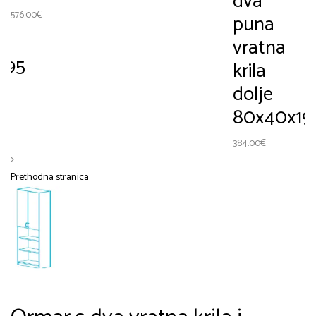
dva
k
576.00
€
puna
d
vratna
195
krila
dolje
31
80x40x19
384.00
€
Prethodna stranica