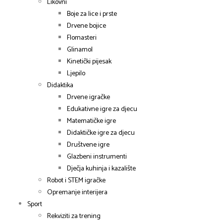
Likovni
Boje za lice i prste
Drvene bojice
Flomasteri
Glinamol
Kinetički pijesak
Ljepilo
Didaktika
Drvene igračke
Edukativne igre za djecu
Matematičke igre
Didaktičke igre za djecu
Društvene igre
Glazbeni instrumenti
Dječja kuhinja i kazalište
Robot i STEM igračke
Opremanje interijera
Sport
Rekviziti za trening