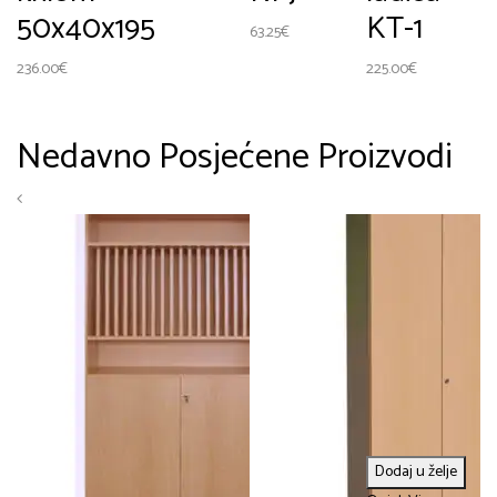
50x40x195
KT-1
63.25
€
236.00
€
225.00
€
Nedavno Posjećene Proizvodi
Dodaj u želje
Q