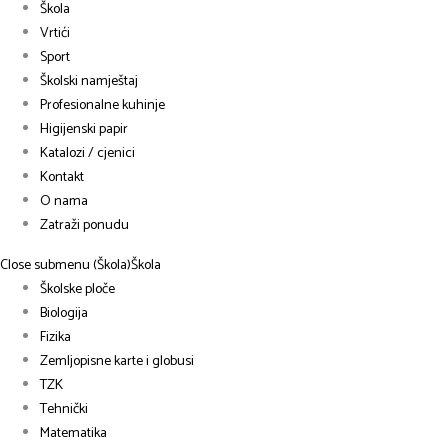
Škola
Vrtići
Sport
Školski namještaj
Profesionalne kuhinje
Higijenski papir
Katalozi / cjenici
Kontakt
O nama
Zatraži ponudu
Close submenu (Škola)
Škola
Školske ploče
Biologija
Fizika
Zemljopisne karte i globusi
TZK
Tehnički
Matematika