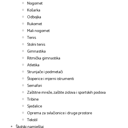
Nogomet
Košarka
Odbojka
Rukomet
Mali nogomet
Tenis
Stolni tenis
Gimnastika
Ritmička gimnastika
Atletika
Strunjače i podmetači
Štoperice i mjerni istrumenti
Semafori
Zaštitne mreže, zaštite zidova i sportskih podova
Tribine
Sjedalice
Oprema za svlačionice i druge prostore
Tekstil
Školski namještaj