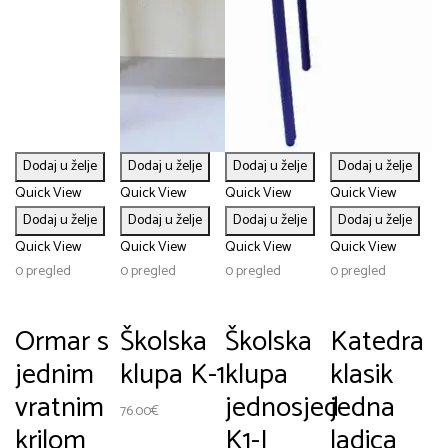
Dodaj u želje
Dodaj u želje
Dodaj u želje
Dodaj u želje
Quick View
Quick View
Quick View
Quick View
Dodaj u želje
Dodaj u želje
Dodaj u želje
Dodaj u želje
Quick View
Quick View
Quick View
Quick View
0 pregled
0 pregled
0 pregled
0 pregled
Ormar s
Školska
Školska
Katedra
jednim
klupa K-1
klupa
klasik
vratnim
jednosjed
jedna
76.00
€
krilom
K1-J
ladica