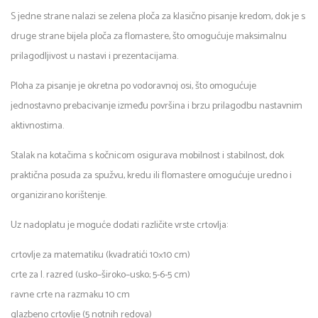
S jedne strane nalazi se zelena ploča za klasično pisanje kredom, dok je s
druge strane bijela ploča za flomastere, što omogućuje maksimalnu
prilagodljivost u nastavi i prezentacijama.
Ploha za pisanje je okretna po vodoravnoj osi, što omogućuje
jednostavno prebacivanje između površina i brzu prilagodbu nastavnim
aktivnostima.
Stalak na kotačima s kočnicom osigurava mobilnost i stabilnost, dok
praktična posuda za spužvu, kredu ili flomastere omogućuje uredno i
organizirano korištenje.
Uz nadoplatu je moguće dodati različite vrste crtovlja:
crtovlje za matematiku (kvadratići 10×10 cm)
crte za I. razred (usko–široko–usko; 5-6-5 cm)
ravne crte na razmaku 10 cm
glazbeno crtovlje (5 notnih redova)