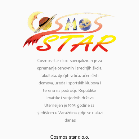
Cosmos
star d.o.o. specijaliziran je za
opremanje osnovnih i srednjih škola,
fakulteta, dječjih vrtića, učeničkih
domova, ureda i sportskih klubova i
terena na području Republike
Hrvatske i susjednih država.
Utemeljen je 1993. godine sa
sjedištem u Varaždinu gdje se nalazi
i danas.
Cosmos star d.o.o.