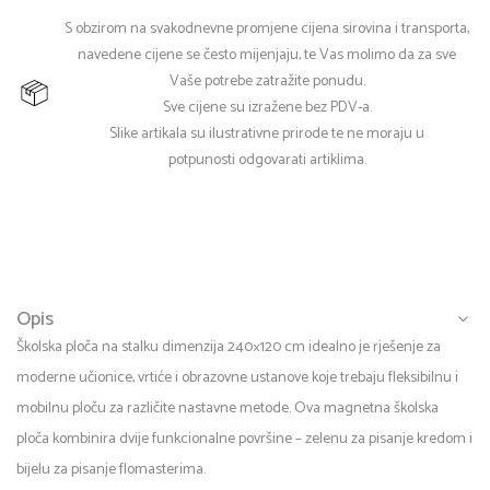
S obzirom na svakodnevne promjene cijena sirovina i transporta,
navedene cijene se često mijenjaju, te Vas molimo da za sve
Vaše potrebe zatražite ponudu.
Sve cijene su izražene bez PDV-a.
Slike artikala su ilustrativne prirode te ne moraju u
potpunosti odgovarati artiklima.
Opis
Školska ploča na stalku dimenzija 240×120 cm idealno je rješenje za
moderne učionice, vrtiće i obrazovne ustanove koje trebaju fleksibilnu i
mobilnu ploču za različite nastavne metode. Ova magnetna školska
ploča kombinira dvije funkcionalne površine – zelenu za pisanje kredom i
bijelu za pisanje flomasterima.