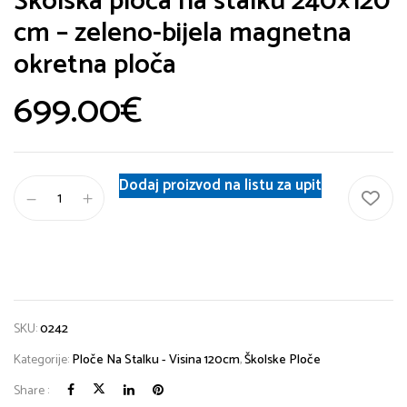
Školska ploča na stalku 240×120
cm – zeleno-bijela magnetna
okretna ploča
699.00
€
Dodaj proizvod na listu za upit
SKU:
0242
Kategorije:
Ploče Na Stalku - Visina 120cm
,
Školske Ploče
Share :