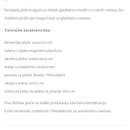
Na bijeloj ploči moguće je dodati glazbeno crtovlje s 5 notnih redova, što
dodatno proširuje mogućnosti za glazbenu nastavu.
Tehničke karakteristike:
dimenzije ploče: 240×120 cm
zelena + bijela magnetna površina
okretna ploha (vodoravna os)
stalak na kotačima s kočnicom
posuda za pribor (krede / flomasteri)
ukupna visina: 207,5 cm
visina od poda do plohe za pisanje: 87,5 cm
Ova školska ploča na stalku predstavlja savršenu kombinaciju
funkcionalnosti, mobilnosti i fleksibilnosti za suvremenu nastavu.