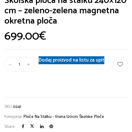
Školska ploča na stalku 240×120
cm – zeleno-zelena magnetna
okretna ploča
699.00
€
Dodaj proizvod na listu za upit
SKU:
0241
Kategorije:
Ploče Na Stalku - Visina 120cm
,
Školske Ploče
Share :