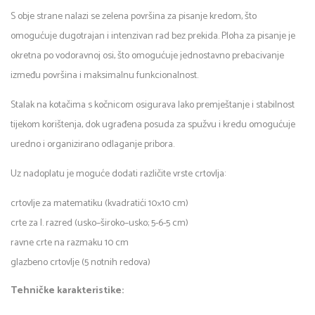
S obje strane nalazi se zelena površina za pisanje kredom, što
omogućuje dugotrajan i intenzivan rad bez prekida. Ploha za pisanje je
okretna po vodoravnoj osi, što omogućuje jednostavno prebacivanje
između površina i maksimalnu funkcionalnost.
Stalak na kotačima s kočnicom osigurava lako premještanje i stabilnost
tijekom korištenja, dok ugrađena posuda za spužvu i kredu omogućuje
uredno i organizirano odlaganje pribora.
Uz nadoplatu je moguće dodati različite vrste crtovlja:
crtovlje za matematiku (kvadratići 10×10 cm)
crte za I. razred (usko–široko–usko; 5-6-5 cm)
ravne crte na razmaku 10 cm
glazbeno crtovlje (5 notnih redova)
Tehničke karakteristike: