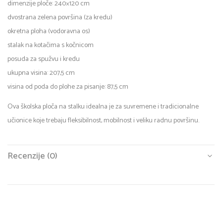
dimenzije ploče: 240×120 cm
dvostrana zelena površina (za kredu)
okretna ploha (vodoravna os)
stalak na kotačima s kočnicom
posuda za spužvu i kredu
ukupna visina: 207,5 cm
visina od poda do plohe za pisanje: 87,5 cm
Ova školska ploča na stalku idealna je za suvremene i tradicionalne
učionice koje trebaju fleksibilnost, mobilnost i veliku radnu površinu.
Recenzije (0)