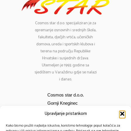
Cosmos
star d.o.o. specijaliziran je za
opremanje osnovnih i srednjih škola,
fakulteta, dječjih vrtića, učeničkih
domova, ureda i sportskih klubova i
terena na području Republike
Hrvatske i susjednih država.
Utemeljen je 1993. godine sa
sjedištem u Varaždinu gdje se nalazi
i danas.
Cosmos star d.o.o.
Gornji Kneginec
Bana Jelačića 12
Upravljanje pristankom
E-mail:
cosmos@cosmos-star.hr
Kako bismo pružili najbolja iskustva, koristimo tehnologije poput kolačića za
Tel: 098 284 634
pohranu i/ili pristup informacijama o uređaju. Pristanak na ove tehnologije