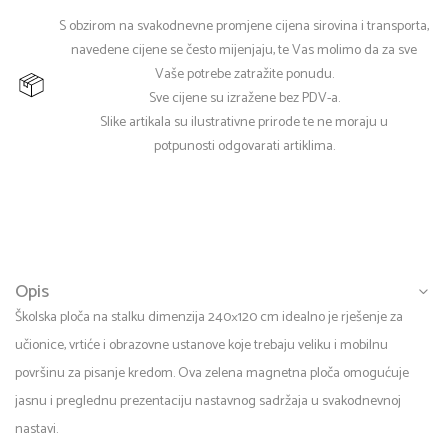
S obzirom na svakodnevne promjene cijena sirovina i transporta,
navedene cijene se često mijenjaju, te Vas molimo da za sve
Vaše potrebe zatražite ponudu.
Sve cijene su izražene bez PDV-a.
Slike artikala su ilustrativne prirode te ne moraju u
potpunosti odgovarati artiklima.
Opis
Školska ploča na stalku dimenzija 240×120 cm idealno je rješenje za
učionice, vrtiće i obrazovne ustanove koje trebaju veliku i mobilnu
površinu za pisanje kredom. Ova zelena magnetna ploča omogućuje
jasnu i preglednu prezentaciju nastavnog sadržaja u svakodnevnoj
nastavi.