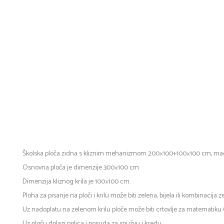
Školska ploča zidna s kliznim mehanizmom 200×100+100×100 cm, ma
Osnovna ploča je dimenzije 300×100 cm
Dimenzija kliznog krila je 100×100 cm.
Ploha za pisanje na ploči i krilu može biti zelena, bijela ili kombinacija z
Uz nadoplatu na zelenom krilu ploče može biti crtovlje za matematiku (k
Uz ploču dolazi polica i posuda za spužvu i kredu.