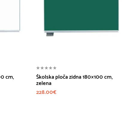
00 cm,
Školska ploča zidna 180×100 cm,
zelena
228.00
€