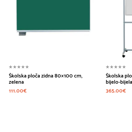
Školska ploča zidna 80×100 cm,
Školska pl
zelena
bijelo-bijel
111.00
€
365.00
€