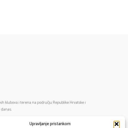
tskih klubova i terena na području Republike Hrvatske i
i danas.
Upravljanje pristankom
mail:
cosmos@cosmos-star.hr