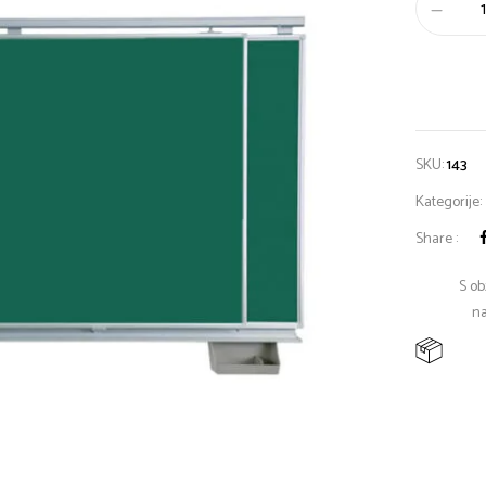
SKU:
143
Kategorije:
Share :
S ob
na