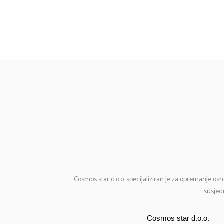
Cosmos
star d.o.o. specijaliziran je za opremanje osn
susjedn
Cosmos star d.o.o.