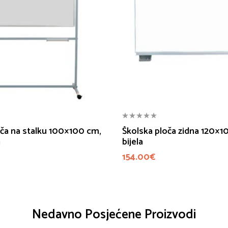
oča na stalku 100×100 cm,
Školska ploča zidna 120×1
a
bijela
154.00
€
Nedavno Posjećene Proizvodi