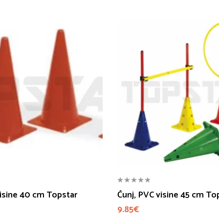
visine 40 cm Topstar
Čunj, PVC visine 45 cm To
9.85
€