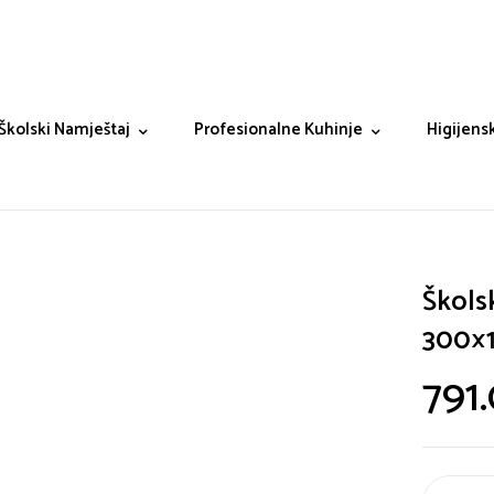
Školski Namještaj
Profesionalne Kuhinje
Higijensk
Škols
300×1
791