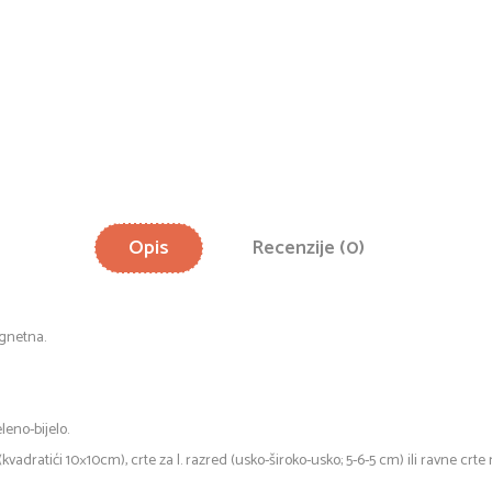
Opis
Recenzije (0)
gnetna.
eleno-bijelo.
vadratići 10×10cm), crte za I. razred (usko-široko-usko; 5-6-5 cm) ili ravne crt