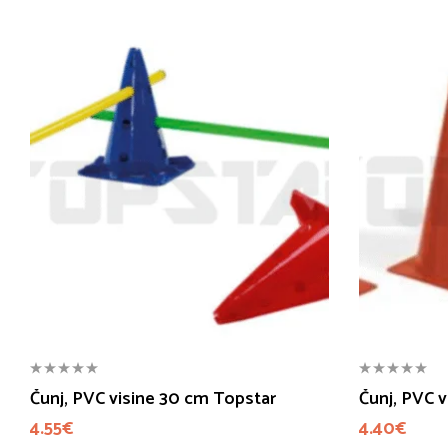
Čunj, PVC visine 30 cm Topstar
Čunj, PVC 
4.55
€
4.40
€