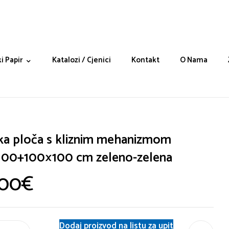
i Papir
Katalozi / Cjenici
Kontakt
O Nama
ka ploča s kliznim mehanizmom
00+100×100 cm zeleno-zelena
.00
€
Dodaj proizvod na listu za upit