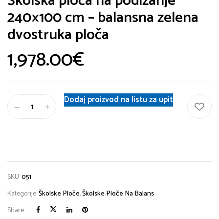
Školska ploča na podizanje
240×100 cm – balansna zelena
dvostruka ploča
1,978.00
€
Dodaj proizvod na listu za upit
SKU:
051
Kategorije:
Školske Ploče
,
Školske Ploče Na Balans
Share :