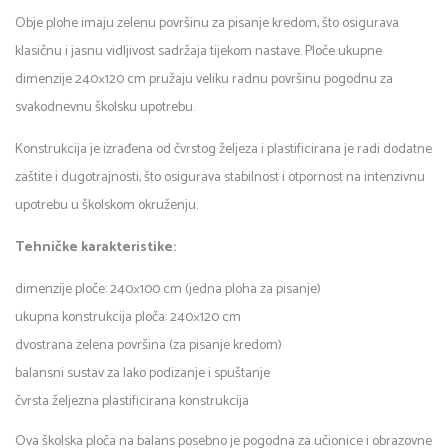
Obje plohe imaju zelenu površinu za pisanje kredom, što osigurava
klasičnu i jasnu vidljivost sadržaja tijekom nastave. Ploče ukupne
dimenzije 240×120 cm pružaju veliku radnu površinu pogodnu za
svakodnevnu školsku upotrebu.
Konstrukcija je izrađena od čvrstog željeza i plastificirana je radi dodatne
zaštite i dugotrajnosti, što osigurava stabilnost i otpornost na intenzivnu
upotrebu u školskom okruženju.
Tehničke karakteristike:
dimenzije ploče: 240×100 cm (jedna ploha za pisanje)
ukupna konstrukcija ploča: 240×120 cm
dvostrana zelena površina (za pisanje kredom)
balansni sustav za lako podizanje i spuštanje
čvrsta željezna plastificirana konstrukcija
Ova školska ploča na balans posebno je pogodna za učionice i obrazovne