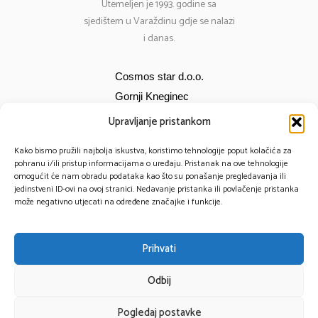
Utemeljen je 1993. godine sa
sjedištem u Varaždinu gdje se nalazi
i danas.
Cosmos star d.o.o.
Gornji Kneginec
Bana Jelačića 12
Upravljanje pristankom
E-mail:
cosmos@cosmos-star.hr
Kako bismo pružili najbolja iskustva, koristimo tehnologije poput kolačića za
Tel: 098 284 634
pohranu i/ili pristup informacijama o uređaju. Pristanak na ove tehnologije
omogućit će nam obradu podataka kao što su ponašanje pregledavanja ili
091 430 1093
jedinstveni ID-ovi na ovoj stranici. Nedavanje pristanka ili povlačenje pristanka
može negativno utjecati na određene značajke i funkcije.
Prihvati
© 2025 – Cosmos Star All Rights Reserved.
Odbij
Powered by TomTech
Pogledaj postavke