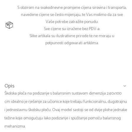
S obzirom na svakodnevne promjene cijena sirovina i transporta,
navedene cijene se često mijenjaju, te Vas molimo da za sve
Vaše potrebe zatražite ponudu.
Sve cijene su izražene bez PDV-a.
Slike artikala su ilustrativne prirode te ne moraju u
potpunosti odgovarati artiklima.
Opis
Školska ploča na podizanje s balansnim sustavom dimenzija 240×100
cm idealno je rješenje za učionice koje trebaju funkcionalnu, dugotrajnu
i jednostavnu školsku ploču. Ovaj model sastoji se od dvije plohe jednake
težine koje omogućuju lako podizanje i spuštanje pomoću balansnog
mehanizma.