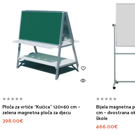
Ploča za vrtiće “Kućica” 120×60 cm –
Bijela magnetna p
zelena magnetna ploča za djecu
cm – dvostrana okr
škole
398.00
€
466.00
€