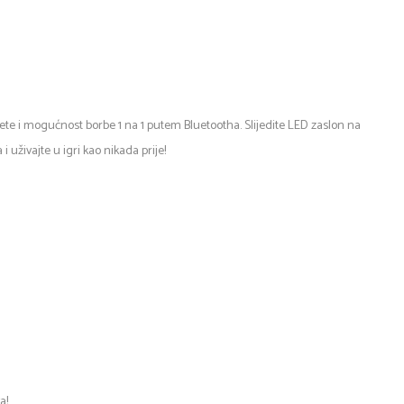
te i mogućnost borbe 1 na 1 putem Bluetootha. Slijedite LED zaslon na
i uživajte u igri kao nikada prije!
a!