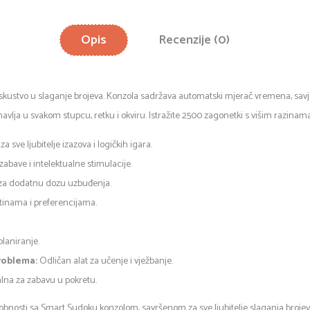
Opis
Recenzije (0)
skustvo u slaganje brojeva. Konzola sadržava automatski mjerač vremena, savje
onavlja u svakom stupcu, retku i okviru. Istražite 2500 zagonetki s višim razinama 
a sve ljubitelje izazova i logičkih igara.
abave i intelektualne stimulacije.
lji za dodatnu dozu uzbuđenja.
štinama i preferencijama.
planiranje.
problema:
Odličan alat za učenje i vježbanje.
lna za zabavu u pokretu.
sobnosti sa Smart Sudoku konzolom, savršenom za sve ljubitelje slaganja brojev