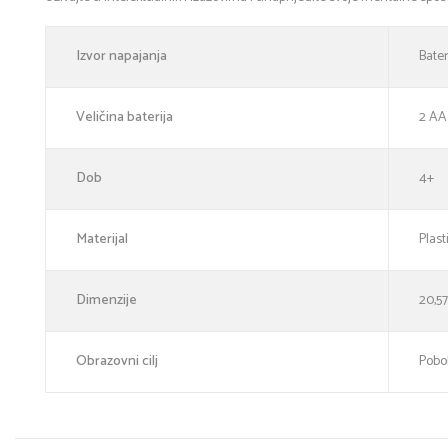
Izvor napajanja
Bater
Veličina baterija
2 AA
Dob
4+
Materijal
Plast
Dimenzije
20,57
Obrazovni cilj
Pobol