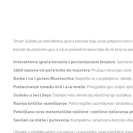
Smart Sudoku je interaktivna igraća konzola koja unosi potpuno novo i
konzoli da postavite igru, a cilj je postaviti brojeve tako da se broj ne p
Interaktivna igraća konzola s postavljanjem brojeva:
Savršena z
2500 izazova od početnika do majstora:
Pružaju neiscrpan izvor z
Borba 1 na 1 putem Bluetootha:
Natječite se s prijateljima i obite
Prebacivanje između 6×6 i 4×4 mreže:
Prilagodite igru svojim vje
Sudoku u šest boja:
Dodajte novu dimenziju klasičnoj igri sudokua.
Razvija kritičko razmišljanje:
Potiče logičko razmišljanje i strateško 
Poboljšava rane matematičke vještine i vještine rješavanja 
Savršen za izlete i putovanja:
Kompaktna i prijenosna konzola idea
Uživajte u intelektualnim izazovima i unaprijedite svoje mentalne spo