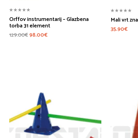
Orffov instrumentarij – Glazbena
Mali vrt zn
torba 31 element
35.90
€
129.00
€
98.00
€