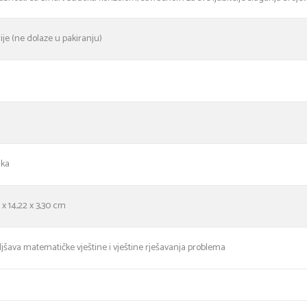
ije (ne dolaze u pakiranju)
ika
 x 14,22 x 3,30 cm
jšava matematičke vještine i vještine rješavanja problema