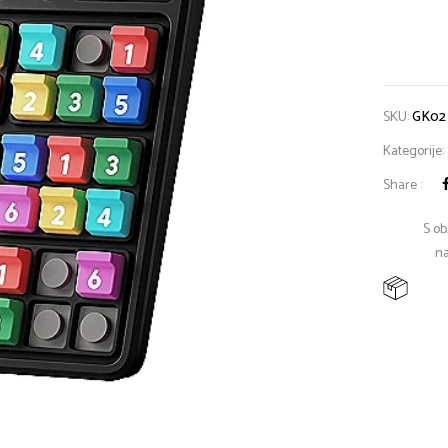
SKU:
GK02
Kategorije:
Share :
S ob
na