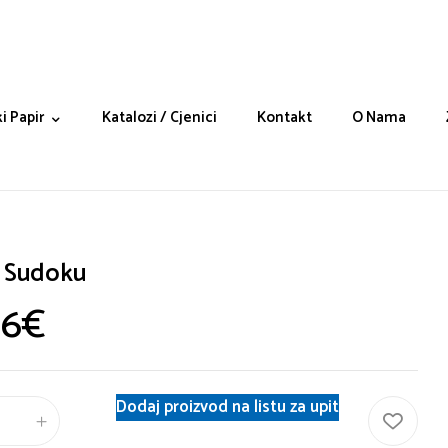
i Papir
Katalozi / Cjenici
Kontakt
O Nama
 Sudoku
36
€
Dodaj proizvod na listu za upit