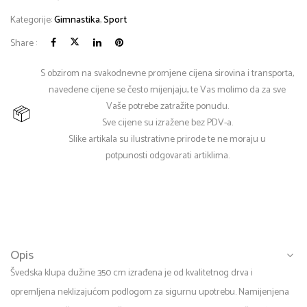
Kategorije:
Gimnastika
,
Sport
Share :
S obzirom na svakodnevne promjene cijena sirovina i transporta,
navedene cijene se često mijenjaju, te Vas molimo da za sve
Vaše potrebe zatražite ponudu.
Sve cijene su izražene bez PDV-a.
Slike artikala su ilustrativne prirode te ne moraju u
potpunosti odgovarati artiklima.
Opis
Švedska klupa dužine 350 cm izrađena je od kvalitetnog drva i
opremljena neklizajućom podlogom za sigurnu upotrebu. Namijenjena