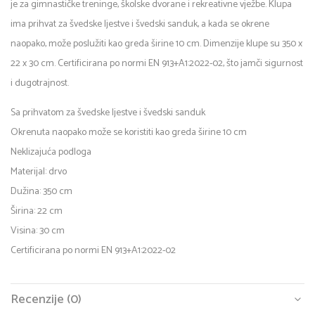
je za gimnastičke treninge, školske dvorane i rekreativne vježbe. Klupa
ima prihvat za švedske ljestve i švedski sanduk, a kada se okrene
naopako, može poslužiti kao greda širine 10 cm. Dimenzije klupe su 350 x
22 x 30 cm. Certificirana po normi EN 913+A1:2022-02, što jamči sigurnost
i dugotrajnost.
Sa prihvatom za švedske ljestve i švedski sanduk
Okrenuta naopako može se koristiti kao greda širine 10 cm
Neklizajuća podloga
Materijal: drvo
Dužina: 350 cm
Širina: 22 cm
Visina: 30 cm
Certificirana po normi EN 913+A1:2022-02
Recenzije (0)