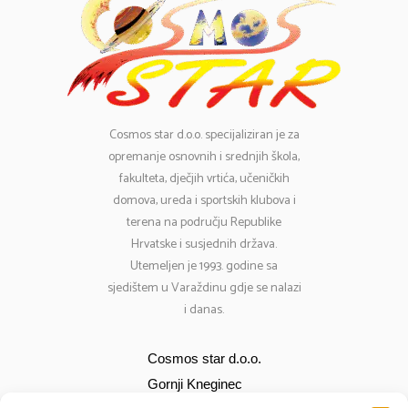
Cosmos
star d.o.o. specijaliziran je za
opremanje osnovnih i srednjih škola,
fakulteta, dječjih vrtića, učeničkih
domova, ureda i sportskih klubova i
terena na području Republike
Hrvatske i susjednih država.
Utemeljen je 1993. godine sa
sjedištem u Varaždinu gdje se nalazi
i danas.
Cosmos star d.o.o.
Gornji Kneginec