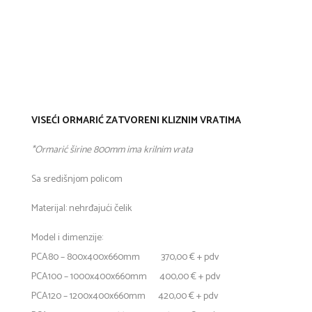
VISEĆI ORMARIĆ ZATVORENI KLIZNIM VRATIMA
*Ormarić širine 800mm ima krilnim vrata
Sa središnjom policom
Materijal: nehrđajući čelik
Model i dimenzije:
PCA80 – 800x400x660mm 370,00 € + pdv
PCA100 – 1000x400x660mm 400,00 € + pdv
PCA120 – 1200x400x660mm 420,00 € + pdv