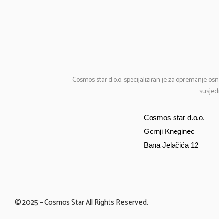
Cosmos
star d.o.o. specijaliziran je za opremanje osn
susjedn
Cosmos star d.o.o.
Gornji Kneginec
Bana Jelačića 12
© 2025 – Cosmos Star All Rights Reserved.