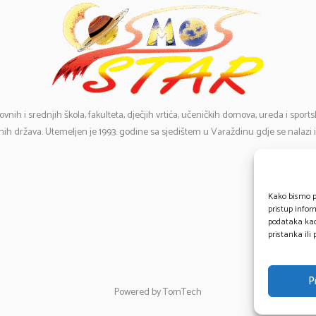
ovnih i srednjih škola, fakulteta, dječjih vrtića, učeničkih domova, ureda i spor
ih država. Utemeljen je 1993. godine sa sjedištem u Varaždinu gdje se nalazi 
E-
Te
Kako bismo pr
pristup info
0
podataka kao 
pristanka ili
P
Powered by TomTech