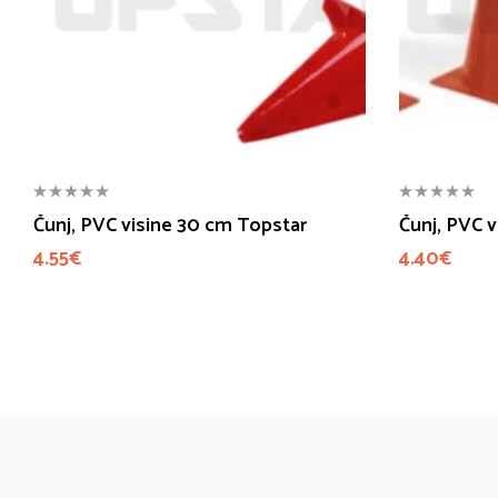
Čunj, PVC visine 30 cm Topstar
Čunj, PVC 
4.55
€
4.40
€