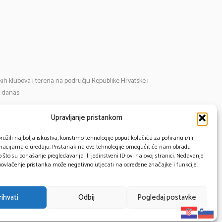
tskih klubova i terena na području Republike Hrvatske i
i danas.
Upravljanje pristankom
mail:
cosmos@cosmos-star.hr
l: 098 284 634
užili najbolja iskustva, koristimo tehnologije poput kolačića za pohranu i/ili
rmacijama o uređaju. Pristanak na ove tehnologije omogućit će nam obradu
91 430 1093
što su ponašanje pregledavanja ili jedinstveni ID-ovi na ovoj stranici. Nedavanje
 povlačenje pristanka može negativno utjecati na određene značajke i funkcije.
rihvati
Odbij
Pogledaj postavke
Privacy Policy
Cookie Policy
Impressum