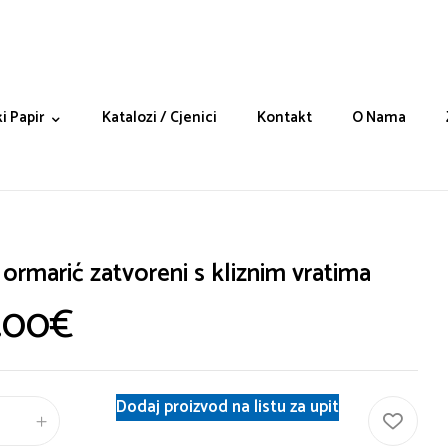
i Papir
Katalozi / Cjenici
Kontakt
O Nama
 ormarić zatvoreni s kliznim vratima
.00
€
Dodaj proizvod na listu za upit