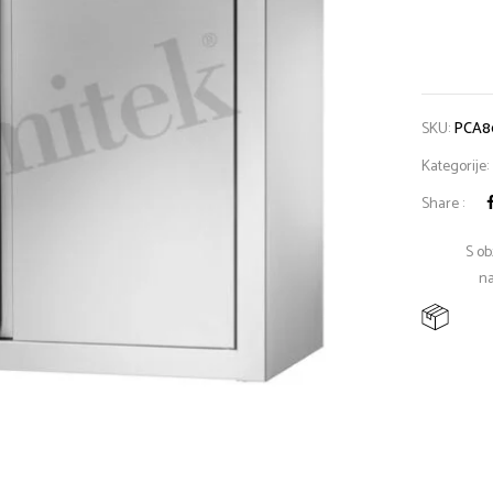
SKU:
PCA8
Kategorije:
Share :
S ob
na