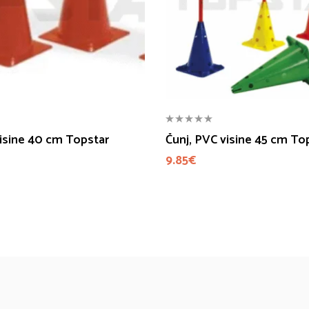
visine 40 cm Topstar
Čunj, PVC visine 45 cm To
9.85
€