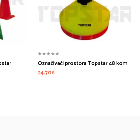
pstar
Označivači prostora Topstar 48 kom
24.70
€