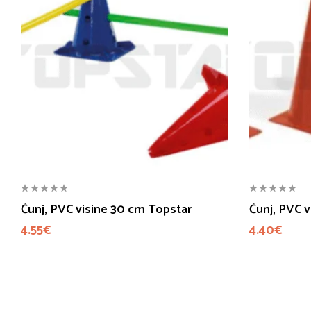
Čunj, PVC visine 30 cm Topstar
Čunj, PVC 
4.55
€
4.40
€