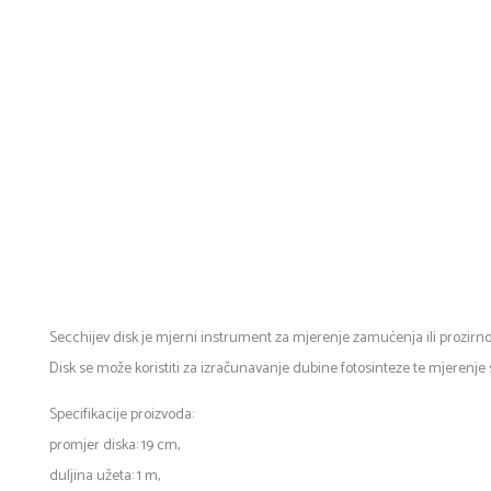
Secchijev disk je mjerni instrument za mjerenje zamućenja ili prozirno
Disk se može koristiti za izračunavanje dubine fotosinteze te mjerenje s
Specifikacije proizvoda:
promjer diska: 19 cm,
duljina užeta: 1 m,