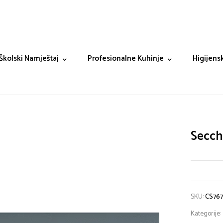
Školski Namještaj
Profesionalne Kuhinje
Higijensk
Secchi
SKU:
CS76
Kategorije: