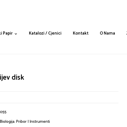
i Papir
Katalozi / Cjenici
Kontakt
O Nama
jev disk
7055
Biologija
,
Pribor I Instrumenti