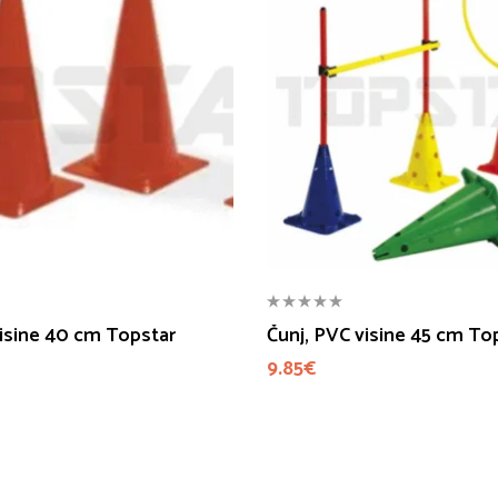
visine 40 cm Topstar
Čunj, PVC visine 45 cm To
9.85
€