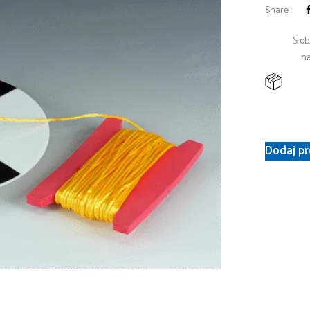
Share :
S ob
na
Dodaj pr