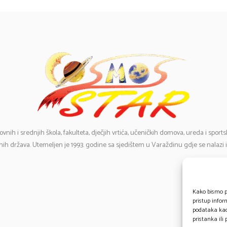
ovnih i srednjih škola, fakulteta, dječjih vrtića, učeničkih domova, ureda i spor
ih država. Utemeljen je 1993. godine sa sjedištem u Varaždinu gdje se nalazi 
E-
Te
Kako bismo pr
pristup info
0
podataka kao 
pristanka ili