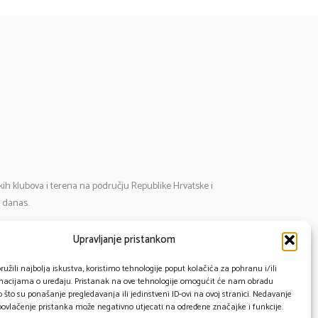
tskih klubova i terena na području Republike Hrvatske i
i danas.
Upravljanje pristankom
mail:
cosmos@cosmos-star.hr
l: 098 284 634
užili najbolja iskustva, koristimo tehnologije poput kolačića za pohranu i/ili
rmacijama o uređaju. Pristanak na ove tehnologije omogućit će nam obradu
91 430 1093
što su ponašanje pregledavanja ili jedinstveni ID-ovi na ovoj stranici. Nedavanje
 povlačenje pristanka može negativno utjecati na određene značajke i funkcije.