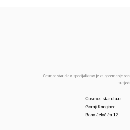
Cosmos
star d.o.o. specijaliziran je za opremanje osn
susjedn
Cosmos star d.o.o.
Gornji Kneginec
Bana Jelačića 12